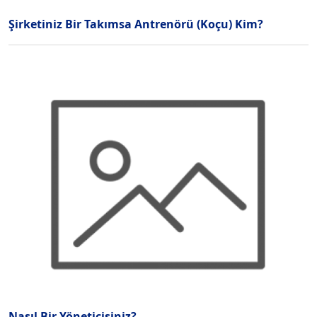
Şirketiniz Bir Takımsa Antrenörü (Koçu) Kim?
Nasıl Bir Yöneticisiniz?