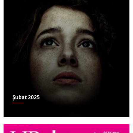
Şubat 2025