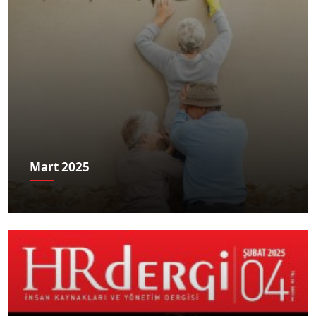
Mart 2025