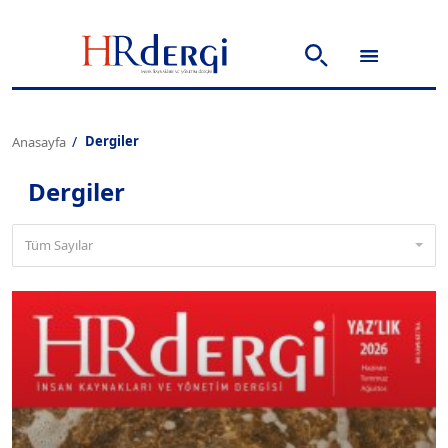
Dergiler
Anasayfa
Dergiler
Tüm Sayılar