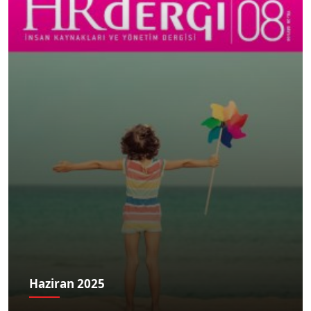
Haziran 2025