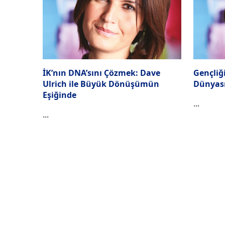
İK’nın DNA’sını Çözmek: Dave
Gençliği
Ulrich ile Büyük Dönüşümün
Dünyası
Eşiğinde
...
...