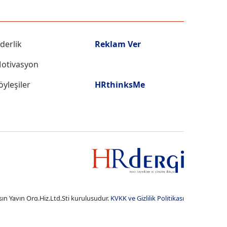
iderlik
Reklam Ver
otivasyon
öyleşiler
HRthinksMe
ın Yayın Org.Hiz.Ltd.Şti kuruluşudur.
KVKK ve Gizlilik Politikası