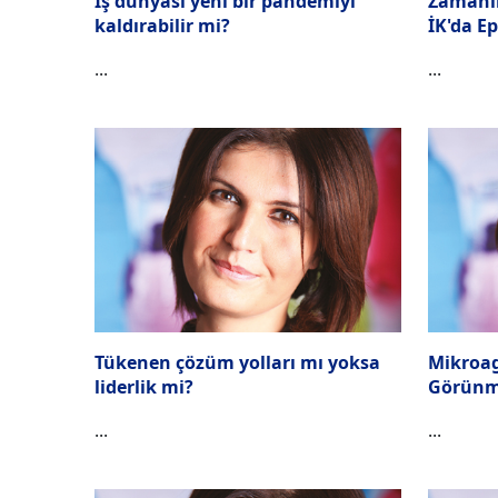
İş dünyası yeni bir pandemiyi
Zamanın
kaldırabilir mi?
İK'da E
...
...
Tükenen çözüm yolları mı yoksa
Mikroag
liderlik mi?
Görünm
...
...