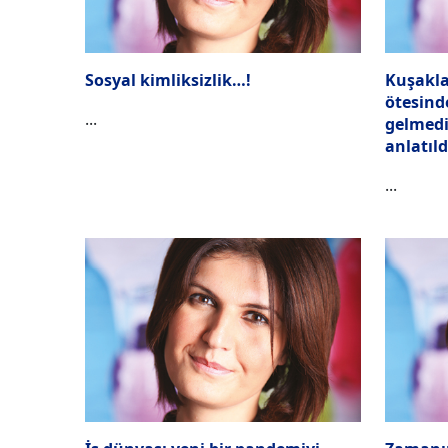
Sosyal kimliksizlik…!
Kuşakla
ötesin
...
gelmedi
anlatıld
...