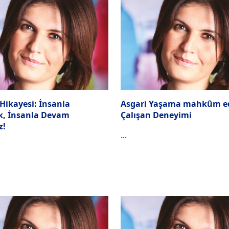
 Hikayesi: İnsanla
Asgari Yaşama mahkûm e
k, İnsanla Devam
Çalışan Deneyimi
z!
...