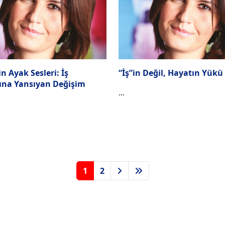
n Ayak Sesleri: İş
“İş”in Değil, Hayatın Yükü
na Yansıyan Değişim
...
1
2