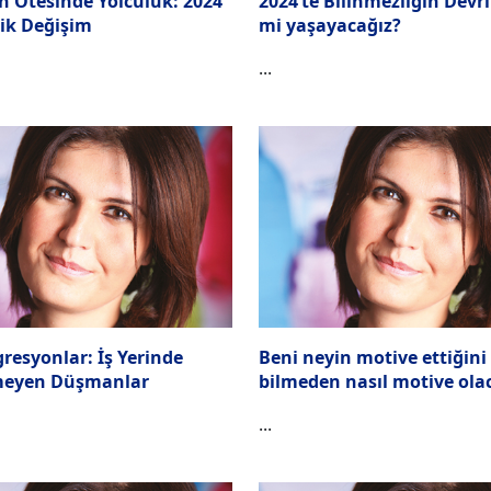
 Ötesinde Yolculuk: 2024
2024’te Bilinmezliğin Devri
pik Değişim
mi yaşayacağız?
...
resyonlar: İş Yerinde
Beni neyin motive ettiğini
eyen Düşmanlar
bilmeden nasıl motive ol
...