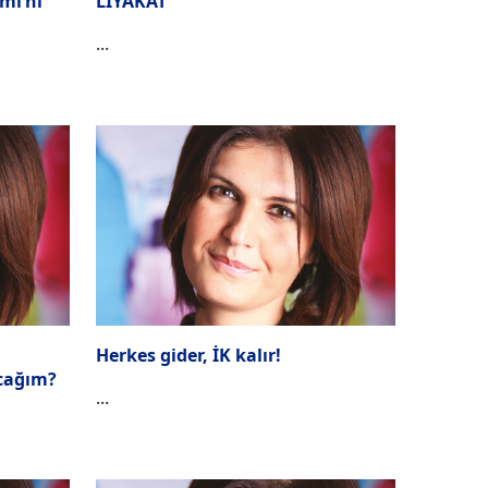
mi’ni
LİYAKAT
...
Herkes gider, İK kalır!
acağım?
...