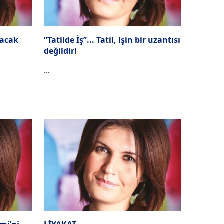
racak
“Tatilde İş”... Tatil, işin bir uzantısı
değildir!
...