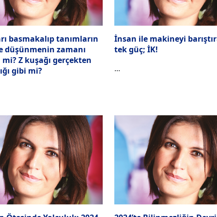
rı basmakalıp tanımların
İnsan ile makineyi barıştı
de düşünmenin zamanı
tek güç; İK!
 mi? Z kuşağı gerçekten
...
ığı gibi mi?