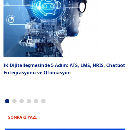
İK Dijitalleşmesinde 5 Adım: ATS, LMS, HRIS, Chatbot
K
Entegrasyonu ve Otomasyon
İ
SONRAKİ YAZI