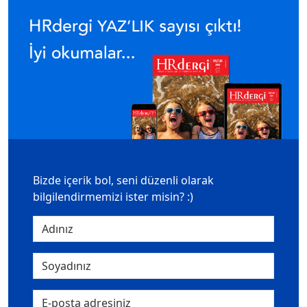
Bizde içerik bol, seni düzenli olarak
bilgilendirmemizi ister misin? :)