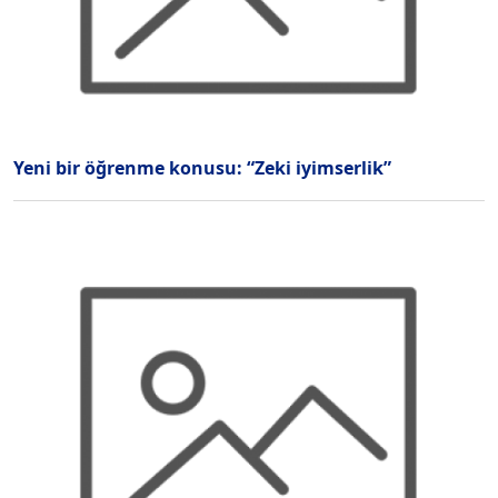
Yeni bir öğrenme konusu: “Zeki iyimserlik”