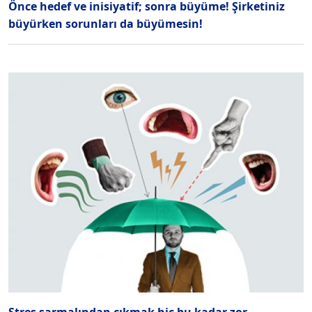
Önce hedef ve inisiyatif; sonra büyüme! Şirketiniz
büyürken sorunları da büyümesin!
Stres sarmalından çıkmak hiç bu kadar zor