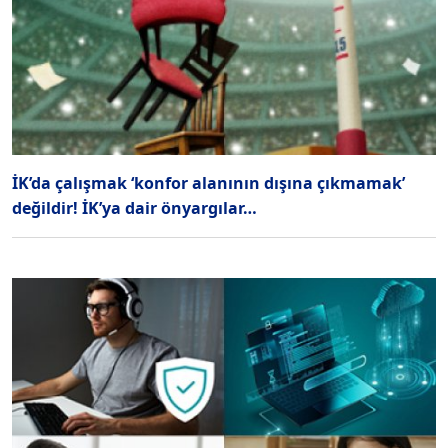
İK’da çalışmak ‘konfor alanının dışına çıkmamak’
değildir! İK’ya dair önyargılar…