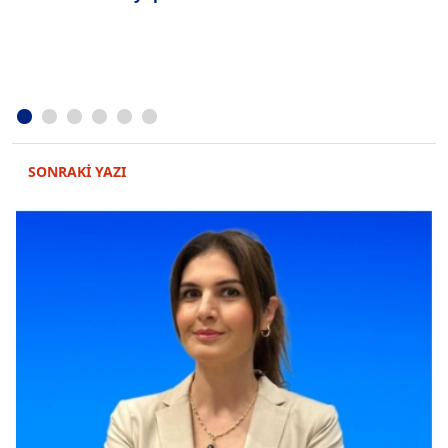
g
SONRAKİ YAZI