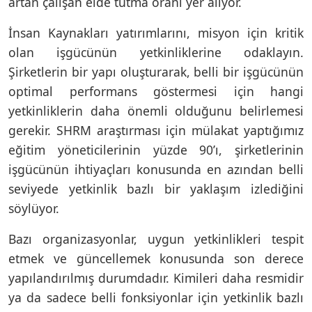
artan çalışan elde tutma oranı yer alıyor.
İnsan Kaynakları yatırımlarını, misyon için kritik
olan işgücünün yetkinliklerine odaklayın.
Şirketlerin bir yapı oluşturarak, belli bir işgücünün
optimal performans göstermesi için hangi
yetkinliklerin daha önemli olduğunu belirlemesi
gerekir. SHRM araştırması için mülakat yaptığımız
eğitim yöneticilerinin yüzde 90’ı, şirketlerinin
işgücünün ihtiyaçları konusunda en azından belli
seviyede yetkinlik bazlı bir yaklaşım izlediğini
söylüyor.
Bazı organizasyonlar, uygun yetkinlikleri tespit
etmek ve güncellemek konusunda son derece
yapılandırılmış durumdadır. Kimileri daha resmidir
ya da sadece belli fonksiyonlar için yetkinlik bazlı