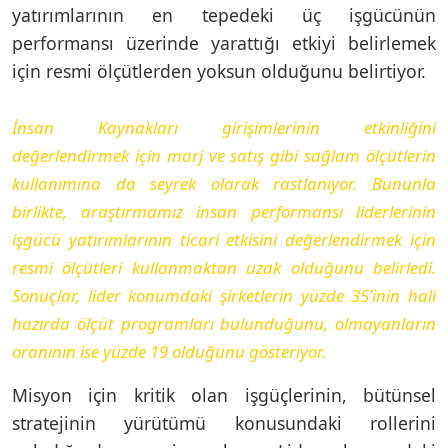
yatırımlarının en tepedeki üç işgücünün
performansı üzerinde yarattığı etkiyi belirlemek
için resmi ölçütlerden yoksun olduğunu belirtiyor.
İnsan Kaynakları girişimlerinin etkinliğini
değerlendirmek için marj ve satış gibi sağlam ölçütlerin
kullanımına da seyrek olarak rastlanıyor. Bununla
birlikte, araştırmamız insan performansı liderlerinin
işgücü yatırımlarının ticari etkisini değerlendirmek için
resmi ölçütleri kullanmaktan uzak olduğunu belirledi.
Sonuçlar, lider konumdaki şirketlerin yüzde 35’inin hali
hazırda ölçüt programları bulunduğunu, olmayanların
oranının ise yüzde 19 olduğunu gösteriyor.
Misyon için kritik olan işgüçlerinin, bütünsel
stratejinin yürütümü konusundaki rollerini