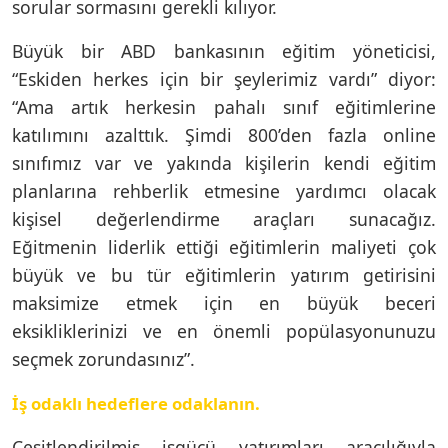
sorular sormasını gerekli kılıyor.
Büyük bir ABD bankasının eğitim yöneticisi,
“Eskiden herkes için bir şeylerimiz vardı” diyor:
“Ama artık herkesin pahalı sınıf eğitimlerine
katılımını azalttık. Şimdi 800’den fazla online
sınıfımız var ve yakında kişilerin kendi eğitim
planlarına rehberlik etmesine yardımcı olacak
kişisel değerlendirme araçları sunacağız.
Eğitmenin liderlik ettiği eğitimlerin maliyeti çok
büyük ve bu tür eğitimlerin yatırım getirisini
maksimize etmek için en büyük beceri
eksikliklerinizi ve en önemli popülasyonunuzu
seçmek zorundasınız”.
İş odaklı hedeflere odaklanın.
Çeşitlendirilmiş işgücü yatırımları aracılığıyla