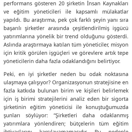
performans gösteren 20 şirketin İnsan Kaynakları
ve eğitim yöneticileri ile kapsamlı mülakatlar
yapıldı. Bu araştırma, pek çok farklı şeyin yanı sıra
başarılı şirketler arasında çeşitlendirilmiş işgücü
yatırımlarına yönelik bir trend olduğunu gösterdi.
Aslında araştırmaya katılan tüm yöneticiler, misyon
için kritik görülen işgüçleri ve görevlere artık tepe
yöneticilerin daha fazla odaklandığını belirtiyor.
Peki, en iyi şirketler neden bu odak noktasına
ulaşmaya çalışıyor? Organizasyonun stratejisine en
fazla katkıda bulunan birim ve kişileri belirlemek
için iş birimi stratejilerini analiz eden bir sigorta
şirketinin eğitim yöneticisi ile konuştuğumuzda
şunları söylüyor: “Şirketleri daha odaklanmış
yatırımlara yönlendiren; bütçelerin tüm eğitim
ihtiyaçlarını karşılayamamasıdır. Bu nedenle