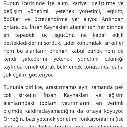
Bunun içerisinde işe alım, kariyer geliştirme ve
değişim yönetimi, yetenek yönetimi, eğitim,
ödüller ve ücretlendirme yer alıyor. Ardından
onlara, bu İnsan Kaynakları alanlarının her birinde
en tepedeki üç işgücünü ne kadar etkili
desteklediklerini sorduk. Lider konumdaki şirketler
hem bu alanların önemini kabul etmek hem de
kendi şirketlerini yetenek yönetimi etkinliği
tayfında örnek olarak belirlemek konusunda daha
çok eğilim gösteriyor.
Bununla birlikte, araştırmamız aynı zamanda pek
çok şirketin İnsan Kaynakları ve eğitim
alanlarındaki toplam yatırımlarını en verimli
biçimde kaldıraçlayamadığını da ortaya koyuyor.
Örneğin, bazı yetenek yönetimi fonksiyonlarını (işe
alım ya da belki bordrolama, ücretlendirme,