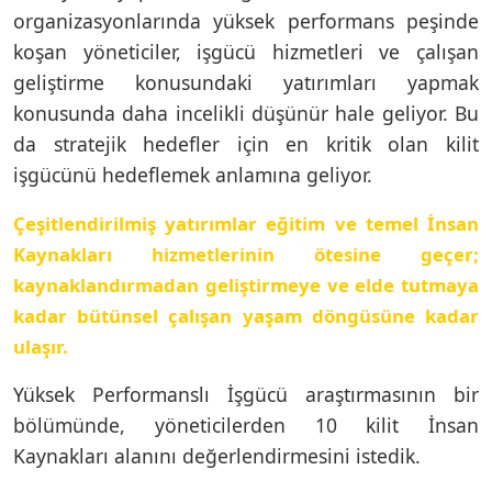
organizasyonlarında yüksek performans peşinde
koşan yöneticiler, işgücü hizmetleri ve çalışan
geliştirme konusundaki yatırımları yapmak
konusunda daha incelikli düşünür hale geliyor. Bu
da stratejik hedefler için en kritik olan kilit
işgücünü hedeflemek anlamına geliyor.
Çeşitlendirilmiş yatırımlar eğitim ve temel İnsan
Kaynakları hizmetlerinin ötesine geçer;
kaynaklandırmadan geliştirmeye ve elde tutmaya
kadar bütünsel çalışan yaşam döngüsüne kadar
ulaşır.
Yüksek Performanslı İşgücü araştırmasının bir
bölümünde, yöneticilerden 10 kilit İnsan
Kaynakları alanını değerlendirmesini istedik.