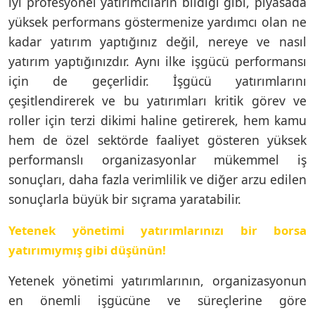
iyi profesyonel yatırımcıların bildiği gibi, piyasada
yüksek performans göstermenize yardımcı olan ne
kadar yatırım yaptığınız değil, nereye ve nasıl
yatırım yaptığınızdır. Aynı ilke işgücü performansı
için de geçerlidir. İşgücü yatırımlarını
çeşitlendirerek ve bu yatırımları kritik görev ve
roller için terzi dikimi haline getirerek, hem kamu
hem de özel sektörde faaliyet gösteren yüksek
performanslı organizasyonlar mükemmel iş
sonuçları, daha fazla verimlilik ve diğer arzu edilen
sonuçlarla büyük bir sıçrama yaratabilir.
Yetenek yönetimi yatırımlarınızı bir borsa
yatırımıymış gibi düşünün!
Yetenek yönetimi yatırımlarının, organizasyonun
en önemli işgücüne ve süreçlerine göre