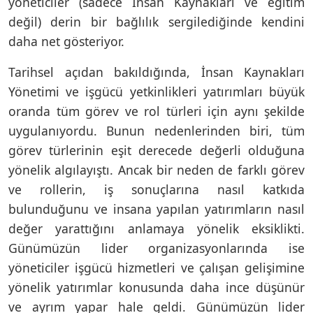
yöneticiler (sadece İnsan Kaynakları ve eğitim
değil) derin bir bağlılık sergilediğinde kendini
daha net gösteriyor.
Tarihsel açıdan bakıldığında, İnsan Kaynakları
Yönetimi ve işgücü yetkinlikleri yatırımları büyük
oranda tüm görev ve rol türleri için aynı şekilde
uygulanıyordu. Bunun nedenlerinden biri, tüm
görev türlerinin eşit derecede değerli olduğuna
yönelik algılayıştı. Ancak bir neden de farklı görev
ve rollerin, iş sonuçlarına nasıl katkıda
bulunduğunu ve insana yapılan yatırımların nasıl
değer yarattığını anlamaya yönelik eksiklikti.
Günümüzün lider organizasyonlarında ise
yöneticiler işgücü hizmetleri ve çalışan gelişimine
yönelik yatırımlar konusunda daha ince düşünür
ve ayrım yapar hale geldi. Günümüzün lider