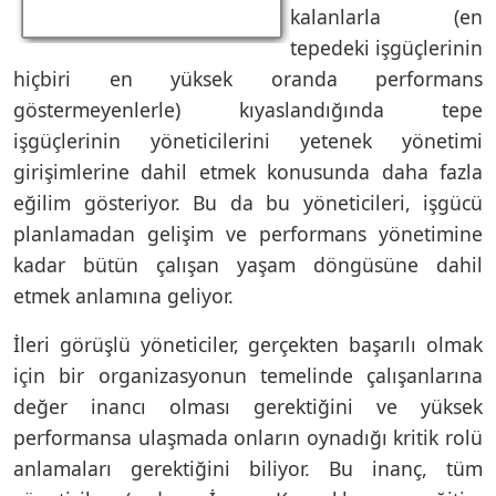
kalanlarla (en
tepedeki işgüçlerinin
hiçbiri en yüksek oranda performans
göstermeyenlerle) kıyaslandığında tepe
işgüçlerinin yöneticilerini yetenek yönetimi
girişimlerine dahil etmek konusunda daha fazla
eğilim gösteriyor. Bu da bu yöneticileri, işgücü
planlamadan gelişim ve performans yönetimine
kadar bütün çalışan yaşam döngüsüne dahil
etmek anlamına geliyor.
İleri görüşlü yöneticiler, gerçekten başarılı olmak
için bir organizasyonun temelinde çalışanlarına
değer inancı olması gerektiğini ve yüksek
performansa ulaşmada onların oynadığı kritik rolü
anlamaları gerektiğini biliyor. Bu inanç, tüm