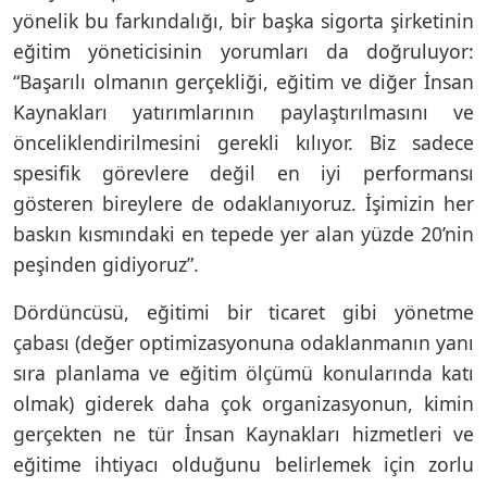
yönelik bu farkındalığı, bir başka sigorta şirketinin
eğitim yöneticisinin yorumları da doğruluyor:
“Başarılı olmanın gerçekliği, eğitim ve diğer İnsan
Kaynakları yatırımlarının paylaştırılmasını ve
önceliklendirilmesini gerekli kılıyor. Biz sadece
spesifik görevlere değil en iyi performansı
gösteren bireylere de odaklanıyoruz. İşimizin her
baskın kısmındaki en tepede yer alan yüzde 20’nin
peşinden gidiyoruz”.
Dördüncüsü, eğitimi bir ticaret gibi yönetme
çabası (değer optimizasyonuna odaklanmanın yanı
sıra planlama ve eğitim ölçümü konularında katı
olmak) giderek daha çok organizasyonun, kimin
gerçekten ne tür İnsan Kaynakları hizmetleri ve
eğitime ihtiyacı olduğunu belirlemek için zorlu