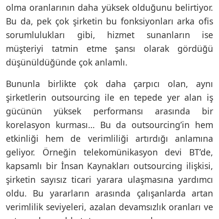
olma oranlarının daha yüksek olduğunu belirtiyor.
Bu da, pek çok şirketin bu fonksiyonları arka ofis
sorumlulukları gibi, hizmet sunanların ise
müşteriyi tatmin etme şansı olarak gördüğü
düşünüldüğünde çok anlamlı.
Bununla birlikte çok daha çarpıcı olan, aynı
şirketlerin outsourcing ile en tepede yer alan iş
gücünün yüksek performansı arasında bir
korelasyon kurması… Bu da outsourcing’in hem
etkinliği hem de verimliliği artırdığı anlamına
geliyor. Örneğin telekomünikasyon devi BT’de,
kapsamlı bir İnsan Kaynakları outsourcing ilişkisi,
şirketin sayısız ticari yarara ulaşmasına yardımcı
oldu. Bu yararların arasında çalışanlarda artan
verimlilik seviyeleri, azalan devamsızlık oranları ve