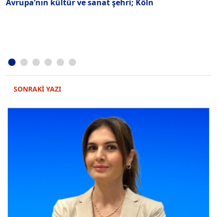
Avrupa’nın kültür ve sanat şehri; Köln
B
SONRAKİ YAZI