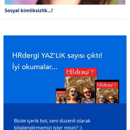
Sosyal kimliksizlik…!
Bizde içerik bol, seni düzenli olarak
bilgilendirmemizi ister misin? :)