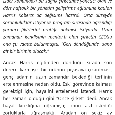
Lider konumdaki bir sağlık şirketinde yönetici olan ve
dört haftalık bir yönetim geliştirme eğitimine katılan
Harris Roberts da değişime hazırdı. Orta düzeyde
sorumluluklar istiyor ve program sırasında öğrendiği
yaratıcı fikirlerini pratiğe dökmek istiyordu. Uzun
zamandır kendisinin mentor’u olan şirketin CEO’su
ona şu vaatte bulunmuştu: “Geri döndüğünde, sana
ait bir birimin olacak.”
Ancak Harris eğitimden döndüğü sırada son
derece karmaşık bir ürünün piyasaya çıkarılması,
genç adamın uzun zamandır beklediği terfiinin
ertelenmesine neden oldu. Eski görevinde kalması
gerektiği için, hayalini ertelemesi istendi. Harris
her zaman olduğu gibi “Önce şirket” dedi. Ancak
hayal kırıklığına uğramıştı; onun asıl istediği
zorluklarla uğraşmaktı. Aradan on sekiz ay