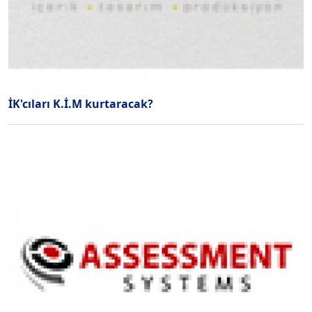
İK'cıları K.İ.M kurtaracak?