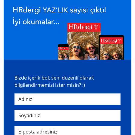
Bizde içerik bol, seni düzenli olarak
bilgilendirmemizi ister misin? :)