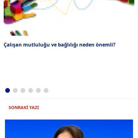
Çalışan mutluluğu ve bağlılığı neden önemli?
B
SONRAKİ YAZI