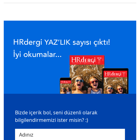
Bizde içerik bol, seni düzenli olarak
bilgilendirmemizi ister misin? :)