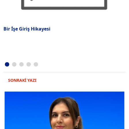
Bir İşe Giriş Hikayesi
İ
K
SONRAKİ YAZI