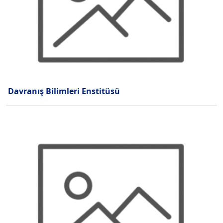
Davranış Bilimleri Enstitüsü