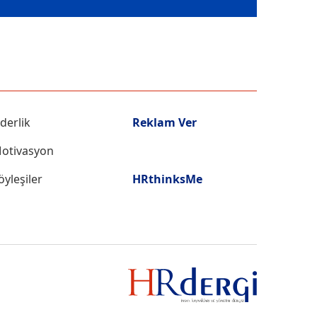
iderlik
Reklam Ver
otivasyon
öyleşiler
HRthinksMe