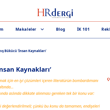
em
Makaleler
Blog
İK 101
Rek
ış Bükücü ‘İnsan Kaynakları’
nsan Kaynakları’
Ç
kmak için en iyi çözümleri içeren literatürün bombardımanı
ltında...
ğında aslında dikkate alınması gereken tek bir konu var:
gibi değerlendirilmeli; çünkü bu konu da tamamen, endişeleri