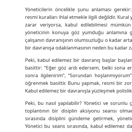
Yöneticilerin öncelikle şunu anlaması gereki
resmi kuralları ihlal etmekle ilgili değildir. Kur
zarar veriyorsa, kabul edilebilmesi mümkü
yöneticinin konuya göz yumduğu anlamına gel
çalışanın davranışının olumsuzluğu o kadar artac
bir davranışa odaklanmasının neden bu kadar za
Peki, kabul edilemez bir davranış başlar baş
basittir: “Eğer göz ardı edersem, belki sona
sonra ilgilenirim”, “Sorundan hoşlanmıyorum
öğrenmek basittir. Bunu yapmak, resmi bir zorl
Kabul edilemez bir davranışla yüzleşmek polislik d
Peki, bu nasıl yapılabilir? Yönetici ve sorunlu ç
toplantının bir disiplin aksiyonu seansı olm
sırasında disiplini gündeme getirmek, yönetic
Yönetici bu seans sırasında, kabul edilemez d