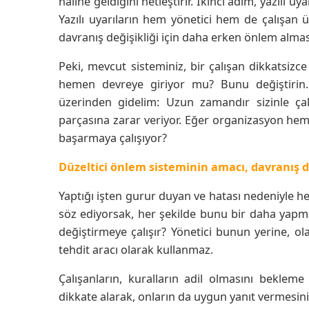
haline geldiğini netleştirir. İkinci adım, yazılı u
Yazılı uyarıların hem yönetici hem de çalışan ü
davranış değişikliği için daha erken önlem alması
Peki, mevcut sisteminiz, bir çalışan dikkatsiz
hemen devreye giriyor mu? Bunu değiştirin
üzerinden gidelim: Uzun zamandır sizinle çalış
parçasına zarar veriyor. Eğer organizasyon heme
başarmaya çalışıyor?
Düzeltici önlem sisteminin amacı, davranış de
Yaptığı işten gurur duyan ve hatası nedeniyle he
söz ediyorsak, her şekilde bunu bir daha yapma
değiştirmeye çalışır? Yönetici bunun yerine, ol
tehdit aracı olarak kullanmaz.
Çalışanların, kuralların adil olmasını beklem
dikkate alarak, onların da uygun yanıt vermesini 