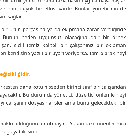
yarıdır. Artık yönetici daha fazla baskı uygulamaya başlar.
zerinde büyük bir etkisi vardır. Bunlar, yöneticinin de
nı sağlar.
ce bir ürün parçasına ya da ekipmana zarar verdiğinde
. Bunun neden uygunsuz olacağına dair bir örnek
an, sicili temiz kaliteli bir çalışanınız bir ekipman
n kendisine yazılı bir uyarı veriyorsa, tam olarak neyi
ğişikliğidir.
rkesten daha kötü hisseden birinci sınıf bir çalışandan
yacaktır. Bu durumda yönetici, düzeltici önlemle neyi
ayı çalışanın dosyasına işler ama bunu gelecekteki bir
e hakkı olduğunu unutmayın. Yukarıdaki önerilerimizi
sağlayabilirsiniz.