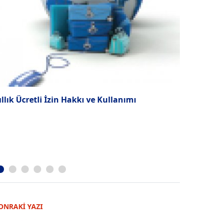
ıllık Ücretli İzin Hakkı ve Kullanımı
LC Waikiki
ONRAKİ YAZI