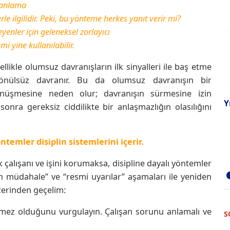
anlama
le ilgilidir. Peki, bu yönteme herkes yanıt verir mi?
yenler için geleneksel zorlayıcı
mi yine kullanılabilir.
ellikle olumsuz davranışların ilk sinyalleri ile baş etme
nülsüz davranır. Bu da olumsuz davranışın bir
önüşmesine neden olur; davranışın sürmesine izin
Y
onra gereksiz ciddilikte bir anlaşmazlığın olasılığını
temler disiplin sistemlerini içerir.
 çalışanı ve işini korumaksa, disipline dayalı yöntemler
n müdahale” ve “resmi uyarılar” aşamaları ile yeniden
üzerinden geçelim:
emez olduğunu vurgulayın. Çalışan sorunu anlamalı ve
S