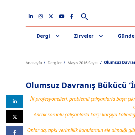
Dergi
Zirveler
Günd
Olumsuz Davran
Anasayfa
Dergiler
Mayıs 2016 Sayısı
Olumsuz Davranış Bükücü ‘İ
İK profesyonelleri, problemli çalışanlarla başa çı
a
Ancak sorunlu çalışanlarla karşı karşıya kalındı
Onlar da, tıpkı verimlilik konularının ele alındığı 