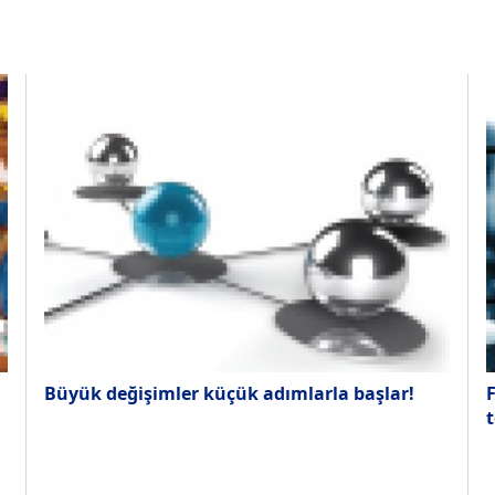
Büyük değişimler küçük adımlarla başlar!
F
t