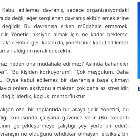
r: Kabul edilemez davranış, sadece organizasyondaki
al ya da değil; eğer sergilenen davranış ekibin emeklerine
n değildir. Bu davranışa erken müdahale etmemek,
ir. Yönetici aksiyon almak için ne kadar beklerse,
aktır. Ekibin geri kalanı da, yöneticinin kabul edilemez
man aldığını merak edecektir.
lamaz neden ona müdahale edilmez? Aslında bahaneler
 erer”, “Bu kişiden korkuyorum”, “Çok meşgulüm. Daha
”… Oysa kabul edilemez bir davranışla başa çıkmayı
ayıcı önlem aksiyonu almaktan çok daha az streslidir.
eğil; liderlik, koçluk, mentor’luktur.
alışan özel bir toplantıda bir araya gelir. Yönetici, bu
adığı konusunda çalışana güvence verir. (Bu toplantı
inin gerçekleştirmeye çalıştığı şeyi yerle bir eder).
avranışın ne olduğunu tehditkar olmayan, eksiksiz bir