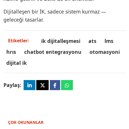
Dijitalleşen bir İK, sadece sistem kurmaz —
geleceği tasarlar.
i̇k dijitalleşmesi
ats
lms
Etiketler:
hris
chatbot entegrasyonu
otomasyoni
dijital i̇k
Paylaş:
ÇOK OKUNANLAR