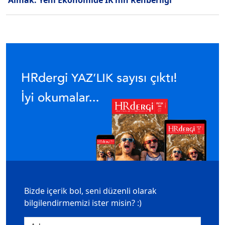
Almak: Yeni Ekonomide İK’nın Rehberliği
Bizde içerik bol, seni düzenli olarak
bilgilendirmemizi ister misin? :)