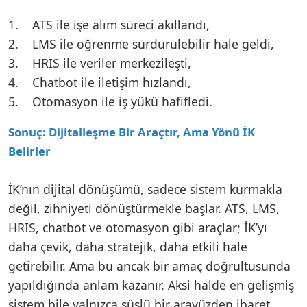
1. ATS ile işe alım süreci akıllandı,
2. LMS ile öğrenme sürdürülebilir hale geldi,
3. HRIS ile veriler merkezileşti,
4. Chatbot ile iletişim hızlandı,
5. Otomasyon ile iş yükü hafifledi.
Sonuç: Dijitalleşme Bir Araçtır, Ama Yönü İK
Belirler
İK’nın dijital dönüşümü, sadece sistem kurmakla
değil, zihniyeti dönüştürmekle başlar. ATS, LMS,
HRIS, chatbot ve otomasyon gibi araçlar; İK’yı
daha çevik, daha stratejik, daha etkili hale
getirebilir. Ama bu ancak bir amaç doğrultusunda
yapıldığında anlam kazanır. Aksi halde en gelişmiş
sistem bile yalnızca süslü bir arayüzden ibaret