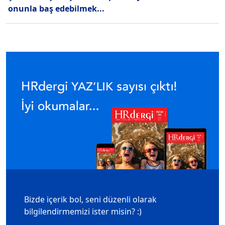
onunla baş edebilmek...
Bizde içerik bol, seni düzenli olarak
bilgilendirmemizi ister misin? :)