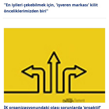
''En iyileri çekebilmek için, 'işveren markası' kilit
önceliklerimizden biri''
İK organizasyonundaki olası sorunlarda ‘proaktif’