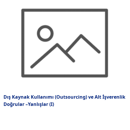
Dış Kaynak Kullanımı (Outsourcing) ve Alt İşverenlik
'
Doğrular –Yanlışlar (I)
ö