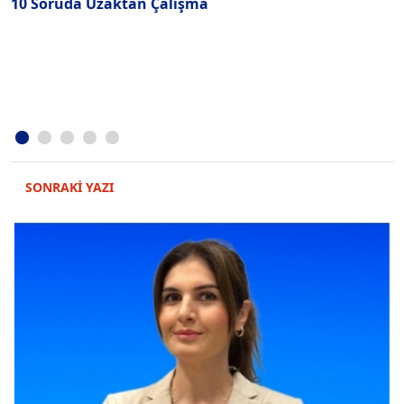
10 Soruda Uzaktan Çalışma
P
A
SONRAKİ YAZI