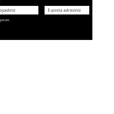
.
diyorum.