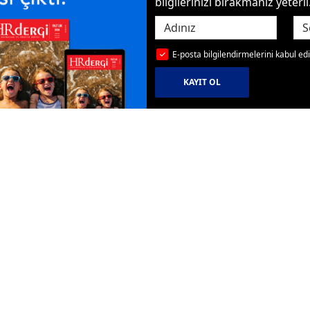
bilgilerinizi bırakmanız yeterli
E-posta bilgilendirmelerini kabul e
KAYIT OL