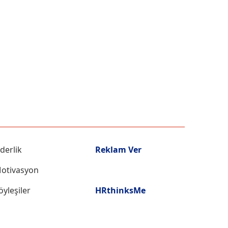
iderlik
Reklam Ver
otivasyon
öyleşiler
HRthinksMe