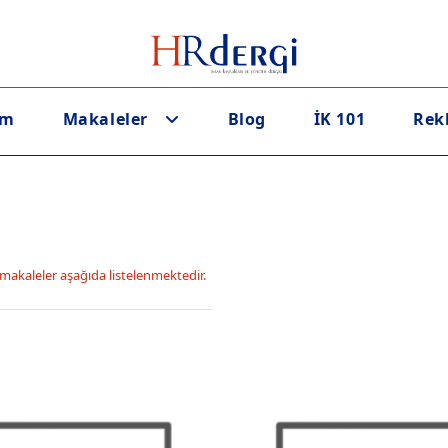
em
Makaleler
Blog
İK 101
Rek
makaleler aşağıda listelenmektedir.