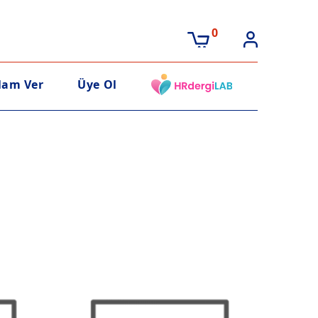
0
lam Ver
Üye Ol