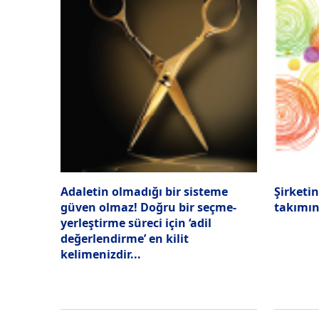
Adaletin olmadığı bir sisteme
Şirketi
güven olmaz! Doğru bir seçme-
takımın
yerleştirme süreci için ‘adil
değerlendirme’ en kilit
kelimenizdir...