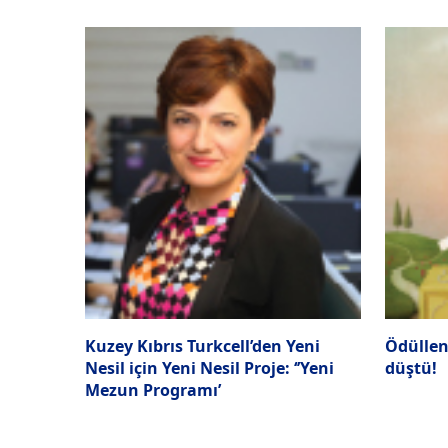
Kuzey Kıbrıs Turkcell’den Yeni
Ödüllen
Nesil için Yeni Nesil Proje: ‘’Yeni
düştü!
Mezun Programı’