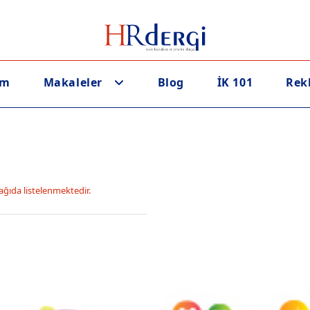
em
Makaleler
Blog
İK 101
Rek
ağıda listelenmektedir.