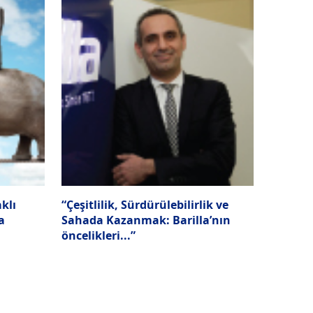
klı
“Çeşitlilik, Sürdürülebilirlik ve
a
Sahada Kazanmak: Barilla’nın
öncelikleri...”