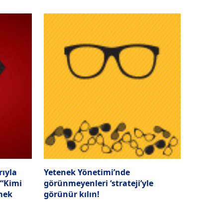
rıyla
Yetenek Yönetimi’nde
 “Kimi
görünmeyenleri ‘strateji’yle
mek
görünür kılın!