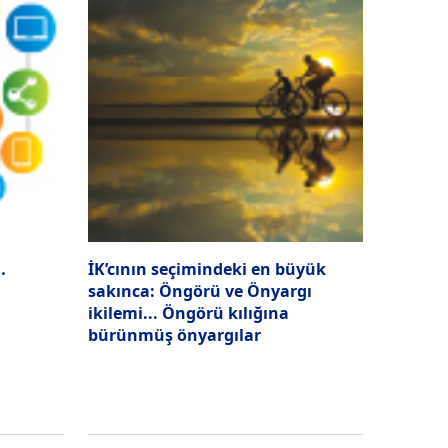
…
İK’cının seçimindeki en büyük
sakınca: Öngörü ve Önyargı
ikilemi... Öngörü kılığına
bürünmüş önyargılar