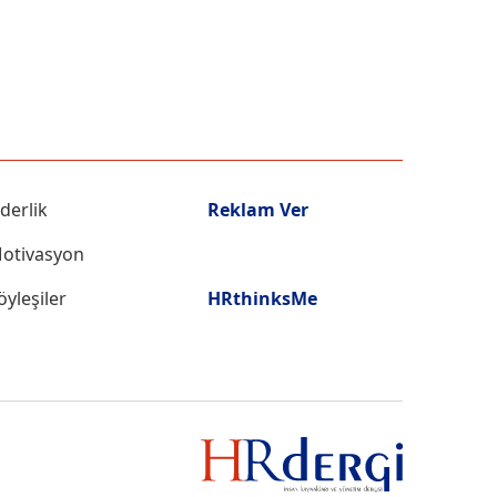
iderlik
Reklam Ver
otivasyon
öyleşiler
HRthinksMe