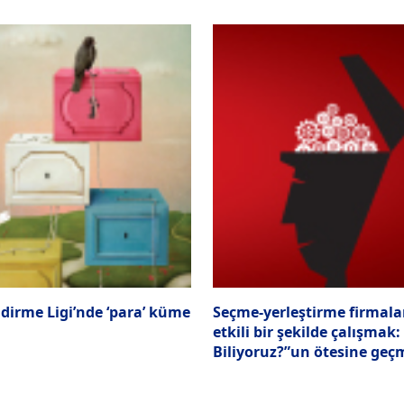
dirme Ligi’nde ‘para’ küme
Seçme-yerleştirme firmala
etkili bir şekilde çalışmak:
Biliyoruz?”un ötesine geç