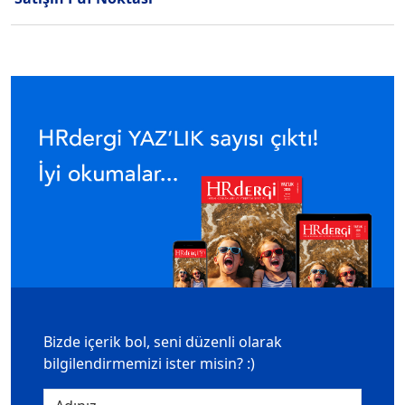
Bizde içerik bol, seni düzenli olarak
bilgilendirmemizi ister misin? :)