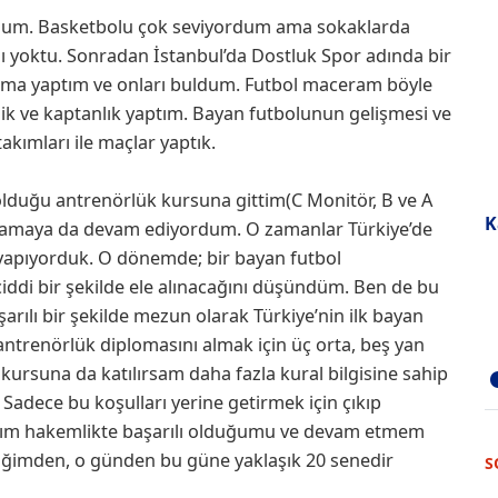
dum. Basketbolu çok seviyordum ama sokaklarda
 yoktu. Sonradan İstanbul’da Dostluk Spor adında bir
rma yaptım ve onları buldum. Futbol maceram böyle
lik ve kaptanlık yaptım. Bayan futbolunun gelişmesi ve
akımları ile maçlar yaptık.
lduğu antrenörlük kursuna gittim(C Monitör, B ve A
K
ynamaya da devam ediyordum. O zamanlar Türkiye’de
ar yapıyorduk. O dönemde; bir bayan futbol
ddi bir şekilde ele alınacağını düşündüm. Ben de bu
arılı bir şekilde mezun olarak Türkiye’nin ilk bayan
ntrenörlük diplomasını almak için üç orta, beş yan
rsuna da katılırsam daha fazla kural bilgisine sahip
adece bu koşulları yerine getirmek için çıkıp
ım hakemlikte başarılı olduğumu ve devam etmem
vdiğimden, o günden bu güne yaklaşık 20 senedir
S