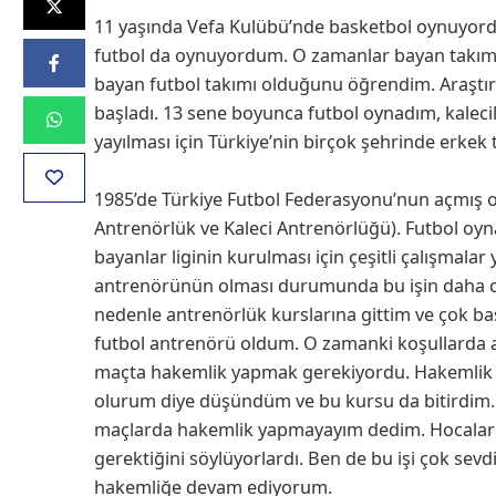
11 yaşında Vefa Kulübü’nde basketbol oynuyor
futbol da oynuyordum. O zamanlar bayan takımı
bayan futbol takımı olduğunu öğrendim. Araştı
başladı. 13 sene boyunca futbol oynadım, kaleci
yayılması için Türkiye’nin birçok şehrinde erkek t
1985’de Türkiye Futbol Federasyonu’nun açmış o
Antrenörlük ve Kaleci Antrenörlüğü). Futbol o
bayanlar liginin kurulması için çeşitli çalışmal
antrenörünün olması durumunda bu işin daha ci
nedenle antrenörlük kurslarına gittim ve çok baş
futbol antrenörü oldum. O zamanki koşullarda a
maçta hakemlik yapmak gerekiyordu. Hakemlik ku
olurum diye düşündüm ve bu kursu da bitirdim. S
maçlarda hakemlik yapmayayım dedim. Hocalar
gerektiğini söylüyorlardı. Ben de bu işi çok se
hakemliğe devam ediyorum.