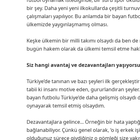
bir şey. Daha yeni yeni ilkokullarda çeşitli turn
çalışmaları yapılıyor. Bu anlamda bir bayan futb
ülkemizde yaygınlaşmamış olması.
Keşke ülkemin bir milli takımı olsaydı da ben de
bugün hakem olarak da ülkemi temsil etme hakk
Siz hangi avantaj ve dezavantajları yaşıyors
Türkiye’de tanınan ve bazı şeyleri ilk gerçekleşti
tabii ki insanı motive eden, gururlandıran şeyl
bayan futbolu Türkiye’de daha gelişmiş olsaydı d
oynayarak temsil etmiş olsaydım.
Dezavantajlara gelince... Örneğin bir hata yap
bağlanabiliyor. Çünkü genel olarak, ‘o iş erkek i
olduğunuz sürece giydiğiniz o gömleği size yakış