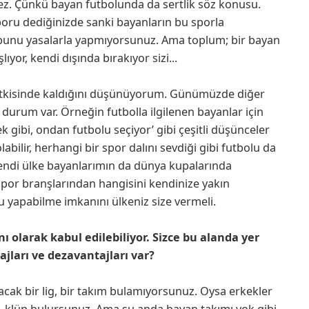
z. Çünkü bayan futbolunda da sertlik söz konusu.
poru dediğinizde sanki bayanların bu sporla
i bunu yasalarla yapmıyorsunuz. Ama toplum; bir bayan
şlıyor, kendi dışında bırakıyor sizi...
etkisinde kaldığını düşünüyorum. Günümüzde diğer
durum var. Örneğin futbolla ilgilenen bayanlar için
k gibi, ondan futbolu seçiyor’ gibi çeşitli düşünceler
abilir, herhangi bir spor dalını sevdiği gibi futbolu da
endi ülke bayanlarımın da dünya kupalarında
spor branşlarından hangisini kendinize yakın
u yapabilme imkanını ülkeniz size vermeli.
nı olarak kabul edilebiliyor. Sizce bu alanda yer
ajları ve dezavantajları var?
yacak bir lig, bir takım bulamıyorsunuz. Oysa erkekler
, klüp bulursunuz. Ama şu anda bayan takımı yok gibi