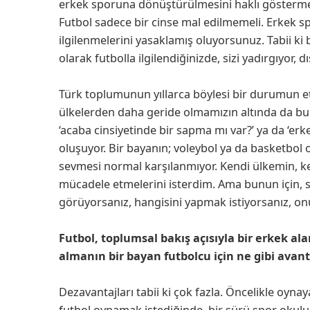
erkek sporuna dönüştürülmesini haklı gösterme
Futbol sadece bir cinse mal edilmemeli. Erkek s
ilgilenmelerini yasaklamış oluyorsunuz. Tabii k
olarak futbolla ilgilendiğinizde, sizi yadırgıyor, dı
Türk toplumunun yıllarca böylesi bir durumun 
ülkelerden daha geride olmamızın altında da bu 
‘acaba cinsiyetinde bir sapma mı var?’ ya da ‘erke
oluşuyor. Bir bayanın; voleybol ya da basketbol ol
sevmesi normal karşılanmıyor. Kendi ülkemin, k
mücadele etmelerini isterdim. Ama bunun için, 
görüyorsanız, hangisini yapmak istiyorsanız, on
Futbol, toplumsal bakış açısıyla bir erkek ala
almanın bir bayan futbolcu için ne gibi avant
Dezavantajları tabii ki çok fazla. Öncelikle oyna
futbol oynamak istediğinde, bir sürü spor okulu