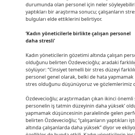
durumunda olan personel için neler söyleyebiliri
yaptıkları bir araştırma sonucu; çalışanların stres
bulguları elde ettiklerini belirtiyor.
‘Kadın yöneticilerle birlikte çalışan personel
daha stresli’
Kadın yöneticilerin gözetimi altında çalışan per
olduğunu belirten Özdevecioğlu; aradaki farklılı
söylüyor: “Cinsiyet temelli bir stres düzeyi farklı
personel genel olarak, belki de hata yapmamak içi
stres olduğunu düşünüyoruz ve gözlemlerimiz d
Özdevecioğlu; araştırmadan çıkan ikinci önemli 
personelin iş tatmin düzeyinin daha yüksek’ oldu
yapmamak düşüncesinin paralelinde gelen perf
belirten Özdevecioğlu; “çalışanların yaptıkları
altında çalışanlarda daha yüksek” diyor ve ekli
özellikler de bunda etkili. Kadın yöneticilerin i