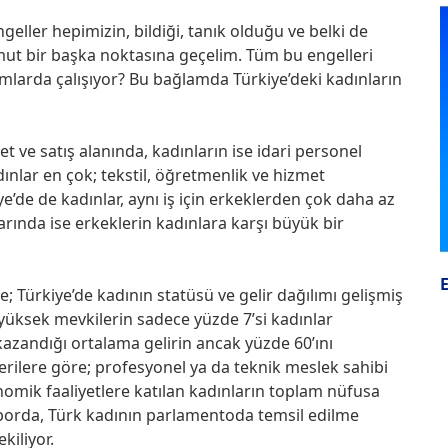
engeller hepimizin, bildiği, tanık olduğu ve belki de
t bir başka noktasına geçelim. Tüm bu engelleri
umlarda çalışıyor? Bu bağlamda Türkiye’deki kadınların
t ve satış alanında, kadınların ise idari personel
dınlar en çok; tekstil, öğretmenlik ve hizmet
e’de de kadınlar, aynı iş için erkeklerden çok daha az
larında ise erkeklerin kadınlara karşı büyük bir
; Türkiye’de kadının statüsü ve gelir dağılımı gelişmiş
yüksek mevkilerin sadece yüzde 7’si kadınlar
kazandığı ortalama gelirin ancak yüzde 60’ını
 verilere göre; profesyonel ya da teknik meslek sahibi
omik faaliyetlere katılan kadınların toplam nüfusa
Raporda, Türk kadının parlamentoda temsil edilme
kiliyor.