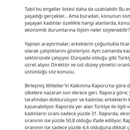
Tabii bu engeller listesi daha da uzatılabilir. Bu 
yaşadığı gerçekler… Ama buradan, konunun somu
yaşayan kadınlar özellikle hangi alanlarda, kon
ekonomik durumlarına ilişkin neler söylenebilir?
Yapılan araştırmalar; erkeklerin çoğunlukla ticare
olarak çalıştıklarını gösteriyor. Aynı zamanda ka
sektöründe çalışıyor. Dünyada olduğu gibi Türkiy
ücret alıyor. Direktör ve üst düzey yönetici oran
üstünlüğü söz konusu.
Birleşmiş Milletler’in Kalkınma Raporu’na göre de
ülkelere nazaran son derece geri. Rapora göre; 
tarafından dolduruluyor ve kadınlar, erkeklerin 
kazanabiliyor. Raporda yer alan Türkiye ile ilgili
kadınların oranı sadece yüzde 31. Raporda, ekon
oranının ise yüzde 50,8 olduğu ifade ediliyor. 
oranının ise sadece yüzde 4,4 olduğuna dikkat çe