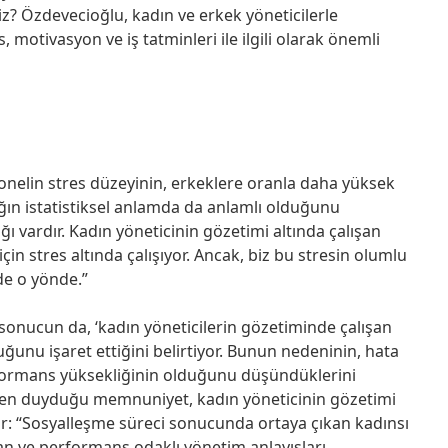
z? Özdevecioğlu, kadın ve erkek yöneticilerle
, motivasyon ve iş tatminleri ile ilgili olarak önemli
sonelin stres düzeyinin, erkeklere oranla daha yüksek
ğın istatistiksel anlamda da anlamlı olduğunu
lığı vardır. Kadın yöneticinin gözetimi altında çalışan
n stres altında çalışıyor. Ancak, biz bu stresin olumlu
e o yönde.”
sonucun da, ‘kadın yöneticilerin gözetiminde çalışan
ğunu işaret ettiğini belirtiyor. Bunun nedeninin, hata
ormans yüksekliğinin olduğunu düşündüklerini
 işten duyduğu memnuniyet, kadın yöneticinin gözetimi
yor: “Sosyalleşme süreci sonucunda ortaya çıkan kadınsı
nsan ve performans odaklı yönetim anlayışları