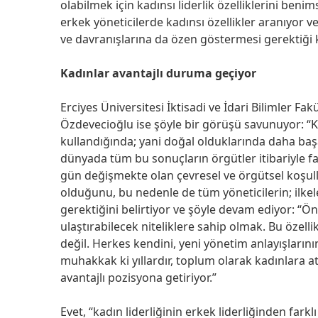
olabilmek için kadınsı liderlik özelliklerini beni
erkek yöneticilerde kadınsı özellikler aranıyor v
ve davranışlarına da özen göstermesi gerektiği k
Kadınlar avantajlı duruma geçiyor
Erciyes Üniversitesi İktisadi ve İdari Bilimler F
Özdevecioğlu ise şöyle bir görüşü savunuyor: “Kad
kullandığında; yani doğal olduklarında daha başar
dünyada tüm bu sonuçların örgütler itibariyle f
gün değişmekte olan çevresel ve örgütsel koşull
olduğunu, bu nedenle de tüm yöneticilerin; ilkele
gerektiğini belirtiyor ve şöyle devam ediyor: “
ulaştırabilecek niteliklere sahip olmak. Bu özel
değil. Herkes kendini, yeni yönetim anlayışlarının
muhakkak ki yıllardır, toplum olarak kadınlara atfe
avantajlı pozisyona getiriyor.”
Evet, “kadın liderliğinin erkek liderliğinden farklı