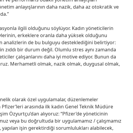
 Yönetim anlayışlarının daha nazik, daha az otokratik ve
da.”
onla ilgili olduğunu söylüyor. Kadın yöneticilerin
ylerinin, erkeklere oranla daha yüksek olduğunu
n analizlerin de bu bulguyu desteklediğini belirtiyor:
in zıddı bir durum değil. Olumlu stres aynı zamanda
ciler çalışanlarını daha iyi motive ediyor. Bunun da
oruz. Merhametli olmak, nazik olmak, duygusal olmak,
yönelik olarak özel uygulamalar, düzenlemeler
Pfizer’leri arasında ilk kadın Genel Teknik Müdüre
şim Özyurtçu’dan alıyoruz: “Pfizer’de yöneticinin
lumuz veya bu doğrultuda bir uygulamamız / çalışmamız
 yapılan işin gerektirdiği sorumlulukları alabilecek,