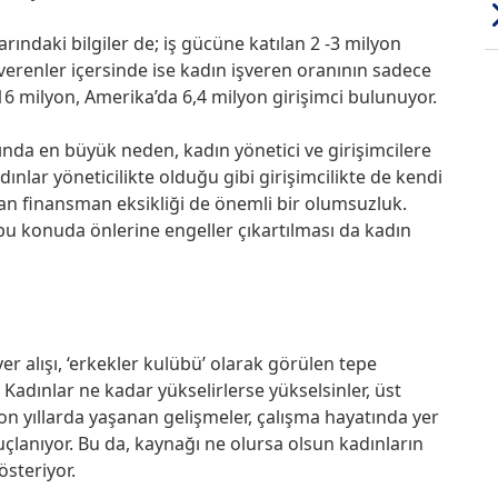
daki bilgiler de; iş gücüne katılan 2 -3 milyon
şverenler içersinde ise kadın işveren oranının sadece
6 milyon, Amerika’da 6,4 milyon girişimci bulunuyor.
nda en büyük neden, kadın yönetici ve girişimcilere
nlar yöneticilikte olduğu gibi girişimcilikte de kendi
dan finansman eksikliği de önemli bir olumsuzluk.
u konuda önlerine engeller çıkartılması da kadın
 alışı, ‘erkekler kulübü’ olarak görülen tepe
Kadınlar ne kadar yükselirlerse yükselsinler, üst
on yıllarda yaşanan gelişmeler, çalışma hayatında yer
uçlanıyor. Bu da, kaynağı ne olursa olsun kadınların
österiyor.