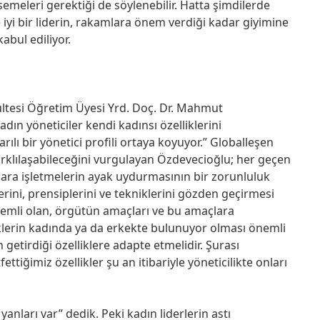
msemeleri gerektiği de söylenebilir. Hatta şimdilerde
e iyi bir liderin, rakamlara önem verdiği kadar giyimine
abul ediliyor.
akültesi Öğretim Üyesi Yrd. Doç. Dr. Mahmut
ın yöneticiler kendi kadınsı özelliklerini
ılı bir yönetici profili ortaya koyuyor.” Globalleşen
arklılaşabileceğini vurgulayan Özdevecioğlu; her geçen
ara işletmelerin ayak uydurmasının bir zorunluluk
rini, prensiplerini ve tekniklerini gözden geçirmesi
Önemli olan, örgütün amaçları ve bu amaçlara
liklerin kadında ya da erkekte bulunuyor olması önemli
 getirdiği özelliklere adapte etmelidir. Şurası
ttiğimiz özellikler şu an itibariyle yöneticilikte onları
 yanları var” dedik. Peki kadın liderlerin astı