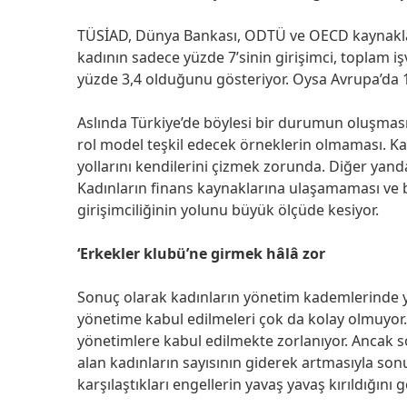
TÜSİAD, Dünya Bankası, ODTÜ ve OECD kaynakların
kadının sadece yüzde 7’sinin girişimci, toplam i
yüzde 3,4 olduğunu gösteriyor. Oysa Avrupa’da 1
Aslında Türkiye’de böylesi bir durumun oluşması
rol model teşkil edecek örneklerin olmaması. Kadı
yollarını kendilerini çizmek zorunda. Diğer yan
Kadınların finans kaynaklarına ulaşamaması ve b
girişimciliğinin yolunu büyük ölçüde kesiyor.
‘Erkekler klubü’ne girmek hâlâ zor
Sonuç olarak kadınların yönetim kademlerinde yer
yönetime kabul edilmeleri çok da kolay olmuyor. 
yönetimlere kabul edilmekte zorlanıyor. Ancak s
alan kadınların sayısının giderek artmasıyla son
karşılaştıkları engellerin yavaş yavaş kırıldığını g