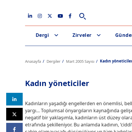
Dergi
Zirveler
Günd
Kadın yöneticile
Anasayfa
Dergiler
Mart 2005 Sayısı
Kadın yöneticiler
Kadınların yaşadığı engellerden en önemlisi, bel
yargı... Toplumsal önyargıların kaynağında gelişe
negatif bir yaklaşımla, kadınların üst düzey ola
etrafında şekilleniyor. Bu anlamda kadının, ‘ciddi’
sahip olamayacağı düşünülüyor ve tüm kadınların