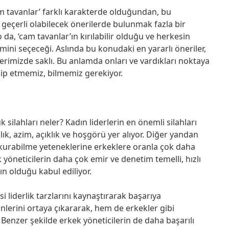
m tavanlar’ farklı karakterde olduğundan, bu
geçerli olabilecek önerilerde bulunmak fazla bir
 da, ‘cam tavanlar’ın kırılabilir olduğu ve herkesin
ni seçeceği. Aslında bu konudaki en yararlı öneriler,
ilerimizde saklı. Bu anlamda onları ve vardıkları noktaya
kip etmemiz, bilmemiz gerekiyor.
k silahları neler? Kadın liderlerin en önemli silahları
ık, azim, açıklık ve hoşgörü yer alıyor. Diğer yandan
im kurabilme yeteneklerine erkeklere oranla çok daha
ek yöneticilerin daha çok emir ve denetim temelli, hızlı
n olduğu kabul ediliyor.
i liderlik tarzlarını kaynaştırarak başarıya
önlerini ortaya çıkararak, hem de erkekler gibi
Benzer şekilde erkek yöneticilerin de daha başarılı