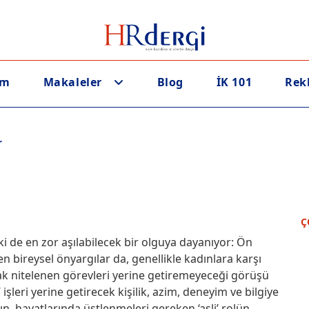
em
Makaleler
Blog
İK 101
Rek
r
Ç
ki de en zor aşılabilecek bir olguya dayanıyor: Ön
n bireysel önyargılar da, genellikle kadınlara karşı
rak nitelenen görevleri yerine getiremeyeceği görüşü
 işleri yerine getirecek kişilik, azim, deneyim ve bilgiye
, hayatlarında üstlenmeleri gereken ‘asli’ rolün