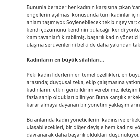
Bununla beraber her kadının karşısına çıkan ‘ca
engellerin aşılması konusunda tüm kadınlar için 
anlam taşımıyor. Söylenebilecek tek bir şey var; o
kendi çözümünü kendinin bulacağı, kendi yöntemi
‘cam tavanlar’ı kırabilmiş, başarılı kadın yönetic
ulaşma serüvenlerini belki de daha yakından ta
Kadınların en büyük silahları...
Peki kadın liderlerin en temel özellikleri, en büyü
arasında; duygusal zeka, ekip çalışmasına yatkınl
kadınların; etkin geribildirim verebilme, iletiş
fazla sahip oldukları biliniyor. Buna karşılık erk
karar almaya dayanan bir yönetim yaklaşımlarını
Bu anlamda kadın yöneticilerin; kadınsı ve erkeks
ulaşabilecekleri, bir diğer deyişle hem kadınsı y
davranarak daha başarılı oldukları düşünülüyor. 