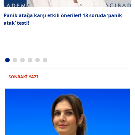
Panik atağa karşı etkili öneriler! 13 soruda ‘panik
K
atak’ testi!
t
SONRAKİ YAZI