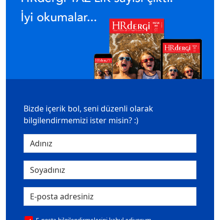
Bizde içerik bol, seni düzenli olarak
bilgilendirmemizi ister misin? :)