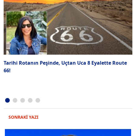
Tarihi Rotanın Peşinde, Uçtan Uca 8 Eyalette Route
Y
66!
V
SONRAKİ YAZI