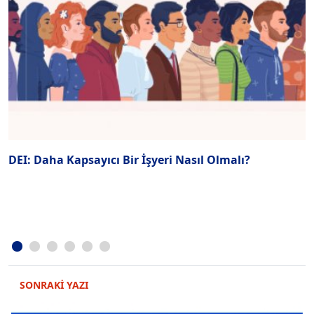
DEI: Daha Kapsayıcı Bir İşyeri Nasıl Olmalı?
K
F
SONRAKİ YAZI