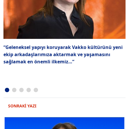
“Geleneksel yapıyı koruyarak Vakko kültürünü yeni
P
ekip arkadaşlarımıza aktarmak ve yaşamasını
i
sağlamak en önemli ilkemiz…”
SONRAKİ YAZI