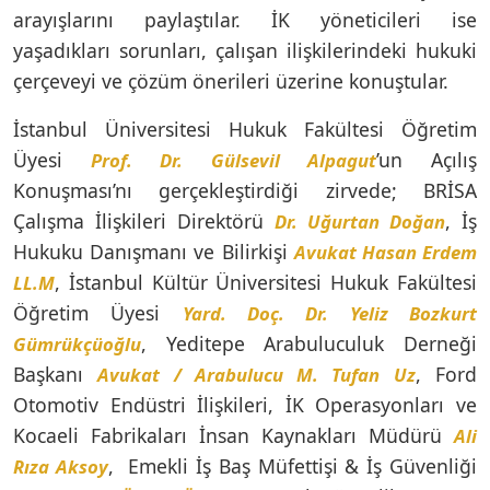
arayışlarını paylaştılar. İK yöneticileri ise
yaşadıkları sorunları, çalışan ilişkilerindeki hukuki
çerçeveyi ve çözüm önerileri üzerine konuştular.
İstanbul Üniversitesi Hukuk Fakültesi Öğretim
Üyesi
’un Açılış
Prof. Dr. Gülsevil Alpagut
Konuşması’nı gerçekleştirdiği zirvede; BRİSA
Çalışma İlişkileri Direktörü
, İş
Dr. Uğurtan Doğan
Hukuku Danışmanı ve Bilirkişi
Avukat Hasan Erdem
, İstanbul Kültür Üniversitesi Hukuk Fakültesi
LL.M
Öğretim Üyesi
Yard. Doç. Dr. Yeliz Bozkurt
, Yeditepe Arabuluculuk Derneği
Gümrükçüoğlu
Başkanı
, Ford
Avukat / Arabulucu M. Tufan Uz
Otomotiv Endüstri İlişkileri, İK Operasyonları ve
Kocaeli Fabrikaları İnsan Kaynakları Müdürü
Ali
, Emekli İş Baş Müfettişi & İş Güvenliği
Rıza Aksoy