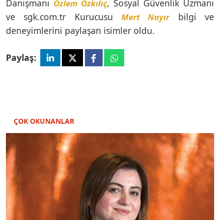
Danışmanı
, Sosyal Güvenlik Uzmanı
Özlem Özkılıç
ve sgk.com.tr Kurucusu
bilgi ve
Mert Nayır
deneyimlerini paylaşan isimler oldu.
Paylaş:
ÇOK OKUNANLAR