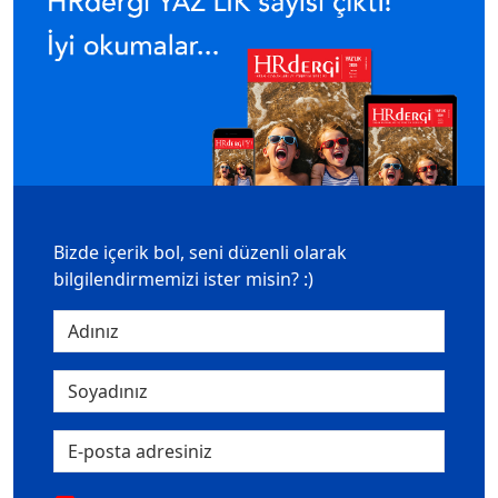
Bizde içerik bol, seni düzenli olarak
bilgilendirmemizi ister misin? :)