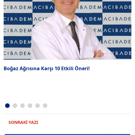
Boğaz Ağrısına Karşı 10 Etkili Öneri!
İ
g
SONRAKİ YAZI