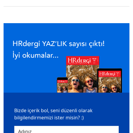
Bizde içerik bol, seni düzenli olarak
bilgilendirmemizi ister misin? :)