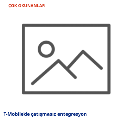
ÇOK OKUNANLAR
T-Mobile’de çatışmasız entegresyon
“
u