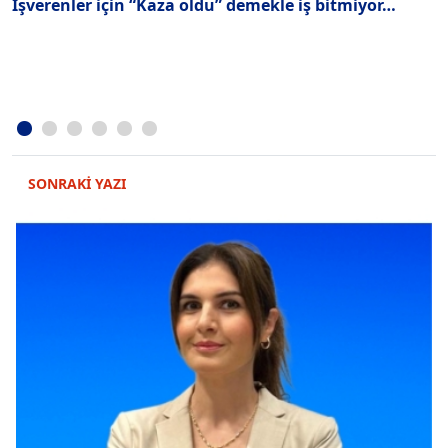
İşverenler için “Kaza oldu” demekle iş bitmiyor…
4
İ
SONRAKİ YAZI