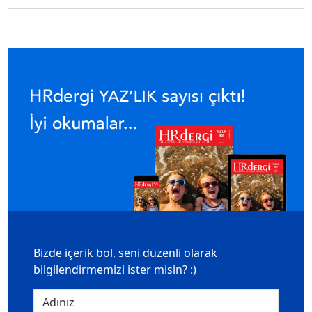
Bizde içerik bol, seni düzenli olarak
bilgilendirmemizi ister misin? :)