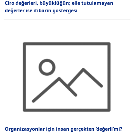
Ciro değerleri, büyüklüğün; elle tutulamayan
değerler ise itibarın göstergesi
Organizasyonlar için insan gerçekten ‘değerli’mi?