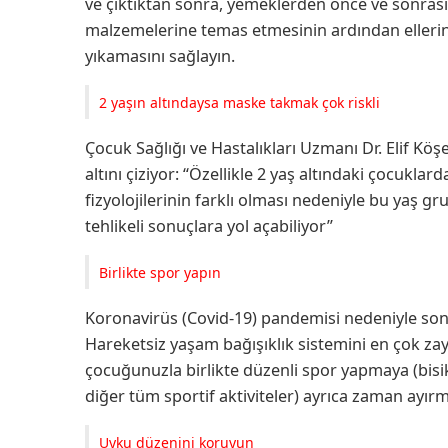
ve çıktıktan sonra, yemeklerden önce ve sonras
malzemelerine temas etmesinin ardından ellerin
yıkamasını sağlayın.
2 yaşın altındaysa maske takmak çok riskli
Çocuk Sağlığı ve Hastalıkları Uzmanı Dr. Elif Kö
altını çiziyor: “Özellikle 2 yaş altındaki çocukl
fizyolojilerinin farklı olması nedeniyle bu yaş
tehlikeli sonuçlara yol açabiliyor”
Birlikte spor yapın
Koronavirüs (Covid-19) pandemisi nedeniyle son a
Hareketsiz yaşam bağışıklık sistemini en çok zayı
çocuğunuzla birlikte düzenli spor yapmaya (bisi
diğer tüm sportif aktiviteler) ayrıca zaman ayır
Uyku düzenini koruyun