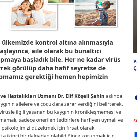
 ülkemizde kontrol altına alınmasıyla
layınca, aile olarak bu bunaltıcı
yapmaya başladık bile. Her ne kadar virüs
P
yrek görülüp daha hafif seyretse de
Ç
ı yapmamız gerektiği hemen hepimizin
e Hastalıkları Uzmanı Dr. Elif Köşeli Şahin
aslında
ının ailelere ve çocuklara zarar verdiğini belirterek,
rüsle ilgili yaşanan bu kaygının kronikleşmemesi ve
mamalı, sadece önerilen tedbirlere harfiyen uymalı ve
S
 psikolojimizi düzeltmek için fırsat olarak
atta ikinci bir dalgadan olabildiğince korunmak için