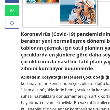
Koronavirüs (Covid-19) pandemisinin
beraber yeni normalleşme dönemi baş
tablodan çıkmak için tatil planları 
çocuklarda erişkinlere göre daha se
çocuklarımızla nasıl bir tatil plan
zihnini kurcalıyor bugünlerde.
Acıbadem Kozyatağı Hastanesi Çocuk Sağlığı v
koronavirüsün kendisinden çok, oluşturduğu kayg
“Hem aile büyüklerinde hem çocuklarda koronavi
ruhsal hastalıklara dönüşmemesi için artık kork
hayatımıza devam etmeliyiz. Bu yaz tatilini ailece
kullanabiliriz” diyor. Ancak kontrollü sosyal hay