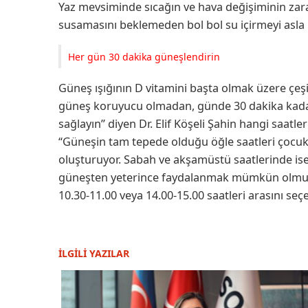
Yaz mevsiminde sıcağın ve hava değişiminin zar
susamasını beklemeden bol bol su içirmeyi asla
Her gün 30 dakika güneşlendirin
Güneş ışığının D vitamini başta olmak üzere çeş
güneş koruyucu olmadan, günde 30 dakika kadar
sağlayın” diyen Dr. Elif Köşeli Şahin hangi saat
“Güneşin tam tepede olduğu öğle saatleri çocuklar
oluşturuyor. Sabah ve akşamüstü saatlerinde ise 
güneşten yeterince faydalanmak mümkün olmuy
10.30-11.00 veya 14.00-15.00 saatleri arasını seçeb
İLGİLİ YAZILAR