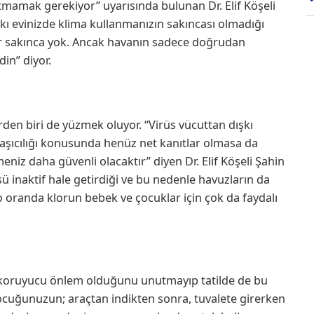
tmamak gerekiyor” uyarısında bulunan Dr. Elif Köşeli
pkı evinizde klima kullanmanızın sakıncası olmadığı
bir sakınca yok. Ancak havanın sadece doğrudan
in” diyor.
erden biri de yüzmek oluyor. “Virüs vücuttan dışkı
ulaşıcılığı konusunda henüz net kanıtlar olmasa da
eniz daha güvenli olacaktır” diyen Dr. Elif Köşeli Şahin
ü inaktif hale getirdiği ve bu nedenle havuzların da
o oranda klorun bebek ve çocuklar için çok da faydalı
en koruyucu önlem olduğunu unutmayıp tatilde de bu
çocuğunuzun; araçtan indikten sonra, tuvalete girerken