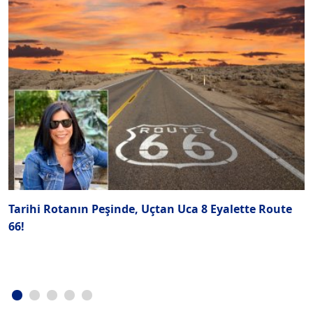
Tarihi Rotanın Peşinde, Uçtan Uca 8 Eyalette Route
Y
66!
V