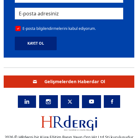
E-posta bilgilendirmelerini kabul ediyorum.
KAYIT OL
Gelişmelerden Haberdar Ol
2026 © HRdergi bir Küre Eğitim Basın Yayın Org.Hiz.Ltd.Şti kuruluşudur.