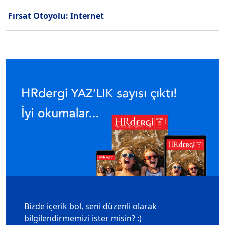
Fırsat Otoyolu: Internet
Bizde içerik bol, seni düzenli olarak
bilgilendirmemizi ister misin? :)