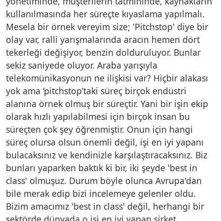
yönetiminde, müşterilerin tatmininde, kaynakların
kullanılmasında her süreçte kıyaslama yapılmalı.
Mesela bir örnek vereyim size; 'Pitchstop' diye bir
olay var, ralli yarışmalarında aracın hemen dört
tekerleği değişiyor, benzin dolduruluyor. Bunlar
sekiz saniyede oluyor. Araba yarışıyla
telekomünikasyonun ne ilişkisi var? Hiçbir alakası
yok ama ‘pitchstop’taki süreç birçok endüstri
alanına örnek olmuş bir süreçtir. Yani bir işin ekip
olarak hızlı yapılabilmesi için birçok insan bu
süreçten çok şey öğrenmiştir. Onun için hangi
süreç olursa olsun önemli değil, işi en iyi yapanı
bulacaksınız ve kendinizle karşılaştıracaksınız. Biz
bunları yaparken baktık ki bir, iki şeyde 'best in
class' olmuşuz. Durum böyle olunca Avrupa'dan
bile merak edip bizi incelemeye gelenler oldu.
Bizim amacımız 'best in class' değil, herhangi bir
sektörde dünyada o işi en iyi yapan şirket