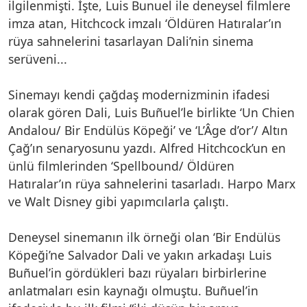
ilgilenmişti. İşte, Luis Bunuel ile deneysel filmlere
imza atan, Hitchcock imzalı ‘Öldüren Hatıralar’ın
rüya sahnelerini tasarlayan Dali’nin sinema
serüveni...
Sinemayı kendi çağdaş modernizminin ifadesi
olarak gören Dali, Luis Buñuel’le birlikte ‘Un Chien
Andalou/ Bir Endülüs Köpeği’ ve ‘L’Âge d’or’/ Altın
Çağ’ın senaryosunu yazdı. Alfred Hitchcock’un en
ünlü filmlerinden ‘Spellbound/ Öldüren
Hatıralar’ın rüya sahnelerini tasarladı. Harpo Marx
ve Walt Disney gibi yapımcılarla çalıştı.
Deneysel sinemanın ilk örneği olan ‘Bir Endülüs
Köpeği’ne Salvador Dali ve yakın arkadaşı Luis
Buñuel’in gördükleri bazı rüyaları birbirlerine
anlatmaları esin kaynağı olmuştu. Buñuel’in