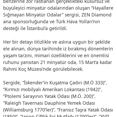
benzerine zor rastlanan gerçeklikteki kusursuz ve
büyüleyici minyatür odalarından oluşan “Hayallere
Sığmayan Minyatür Odalar” sergisi, ZEN Diamond
ana sponsorluğunda ve Türk Hava Yolları’nın
desteği ile İstanbul’a getirildi.
Her bir detayı titizlikle ve aslına uygun bir şekilde
ele alınan, dünya tarihinde iz bırakmış dönemlerin
yaşam tarzını, mimari özelliklerini ve en önemlisi
ruhunu yansıtan 21 minyatür oda, 15 Mart’a kadar
Rahmi Koç Müzesi’nde görülebilecek.
Sergide, “İskender’in Kuşatma Çadırı (M.Ö 333)”,
“Kırmızı mobilyalı Amerikan Lokantası (1942)”,
“Ptolemi Sarayının Yatak Odası (M.Ö. 200)”,
“Raleigh Tavernası Dauphine Yemek Odası
(Williamsburg 1770’ler)”, “Fransız Taşra Yatak Odası
(1850)”, “Japon Çiftlik Evi Mutfağı (1700’ler)”, “XVII.