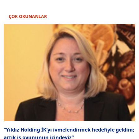
ÇOK OKUNANLAR
“Yıldız Holding İK’yı ivmelendirmek hedefiyle geldim;
S
artık iş oyununun içindeyiz”