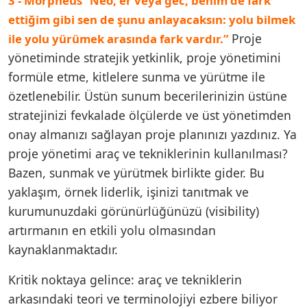
3 - Morpheus “Neo, er veya gec, benim de fark
ettiğim gibi sen de şunu anlayacaksın: yolu bilmek
Proje
ile yolu yürümek arasında fark vardır.”
yönetiminde stratejik yetkinlik, proje yönetimini
formüle etme, kitlelere sunma ve yürütme ile
özetlenebilir. Üstün sunum becerilerinizin üstüne
stratejinizi fevkalade ölçülerde ve üst yönetimden
onay almanızı sağlayan proje planınızı yazdınız. Ya
proje yönetimi araç ve tekniklerinin kullanılması?
Bazen, sunmak ve yürütmek birlikte gider. Bu
yaklaşım, örnek liderlik, işinizi tanıtmak ve
kurumunuzdaki görünürlüğünüzü (visibility)
artırmanın en etkili yolu olmasından
kaynaklanmaktadır.
Kritik noktaya gelince: araç ve tekniklerin
arkasındaki teori ve terminolojiyi ezbere biliyor