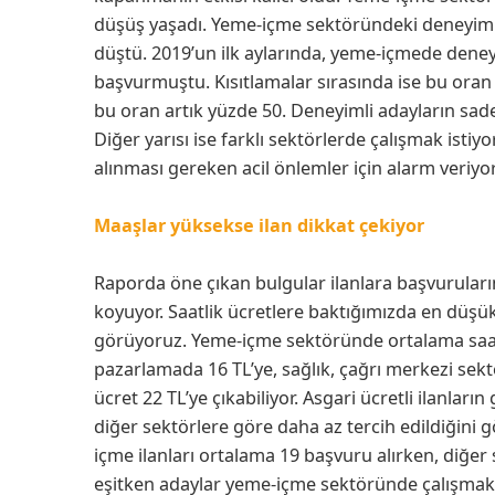
düşüş yaşadı. Yeme-içme sektöründeki deneyimli 
düştü. 2019’un ilk aylarında, yeme-içmede deneyi
başvurmuştu. Kısıtlamalar sırasında ise bu oran
bu oran artık yüzde 50. Deneyimli adayların sade
Diğer yarısı ise farklı sektörlerde çalışmak istiy
alınması gereken acil önlemler için alarm veriyor 
Maaşlar yüksekse ilan dikkat çekiyor
Raporda öne çıkan bulgular ilanlara başvuruları
koyuyor. Saatlik ücretlere baktığımızda en düş
görüyoruz. Yeme-içme sektöründe ortalama saatli
pazarlamada 16 TL’ye, sağlık, çağrı merkezi sek
ücret 22 TL’ye çıkabiliyor. Asgari ücretli ilanla
diğer sektörlere göre daha az tercih edildiğini g
içme ilanları ortalama 19 başvuru alırken, diğer
eşitken adaylar yeme-içme sektöründe çalışmak y