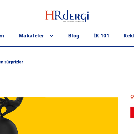
em
Makaleler
Blog
İK 101
Rek
n sürprizler
Ç