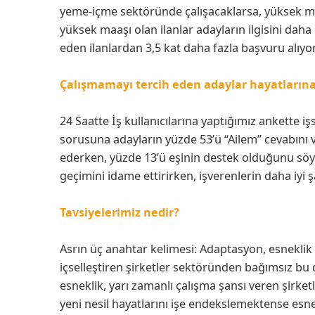
yeme-içme sektöründe çalışacaklarsa, yüksek maaşl
yüksek maaşı olan ilanlar adayların ilgisini daha 
eden ilanlardan 3,5 kat daha fazla başvuru alıyor
Çalışmamayı tercih eden adaylar hayatlarına
24 Saatte İş kullanıcılarına yaptığımız ankette iş
sorusuna adayların yüzde 53’ü “Ailem” cevabını v
ederken, yüzde 13’ü eşinin destek olduğunu söyle
geçimini idame ettirirken, işverenlerin daha iyi 
Tavsiyelerimiz nedir?
Asrın üç anahtar kelimesi: Adaptasyon, esneklik
içselleştiren şirketler sektöründen bağımsız b
esneklik, yarı zamanlı çalışma şansı veren şirket
yeni nesil hayatlarını işe endekslemektense esn