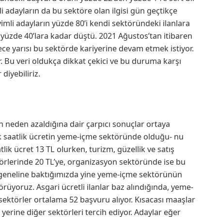
adayların da bu sektöre olan ilgisi gün geçtikçe
mli adayların yüzde 80’i kendi sektöründeki ilanlara
 yüzde 40’lara kadar düştü. 2021 Ağustos’tan itibaren
ce yarısı bu sektörde kariyerine devam etmek istiyor.
or. Bu veri oldukça dikkat çekici ve bu duruma karşı
diyebiliriz.
n neden azaldığına dair çarpıcı sonuçlar ortaya
ük saatlik ücretin yeme-içme sektöründe olduğu- nu
k ücret 13 TL olurken, turizm, güzellik ve satış
törlerinde 20 TL’ye, organizasyon sektöründe ise bu
rın geneline baktığımızda yine yeme-içme sektörünün
örüyoruz. Asgari ücretli ilanlar baz alındığında, yeme-
 sektörler ortalama 52 başvuru alıyor. Kısacası maaşlar
erine diğer sektörleri tercih ediyor. Adaylar eğer