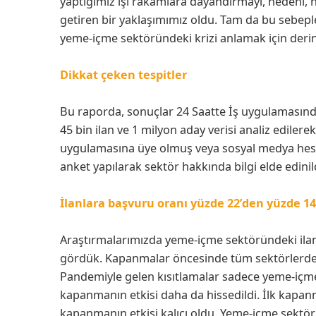
yaptığımız işi rakamlara dayandırmayı, nedeni, n
getiren bir yaklaşımımız oldu. Tam da bu sebepl
yeme-içme sektöründeki krizi anlamak için derin b
Dikkat çeken tespitler
Bu raporda, sonuçlar 24 Saatte İş uygulamasında
45 bin ilan ve 1 milyon aday verisi analiz edilere
uygulamasına üye olmuş veya sosyal medya hesapl
anket yapılarak sektör hakkında bilgi elde edinil
İlanlara başvuru oranı yüzde 22’den yüzde 14
Araştırmalarımızda yeme-içme sektöründeki ilanl
gördük. Kapanmalar öncesinde tüm sektörlerde 
Pandemiyle gelen kısıtlamalar sadece yeme-içme
kapanmanın etkisi daha da hissedildi. İlk kapanm
kapanmanın etkisi kalıcı oldu. Yeme-içme sektör