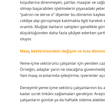
koşullarına direnmeyen, şartlar, maaşlar ve sa
olmayı başarabilen işletmelerin piyasadaki yete
“patron ne derse o” diyenler bu dönemin kaybede
ciddiye alıp görüşmeye katılmakla ilgili hareket e
orantılı. Muğlak ilanların sahipleri genellikle
düşüklüğünden daha fazla şikâyet ederken şartl
oluyor.
Maaş beklentisindeki değişim ve kısa dön
Yeme-içme sektörünü çalışanlar için yeniden caz
Örneğin, adaylar yarın ne olacağına güvenmediği 
Yani maaş oranlarında iyileştirme, işverenler açı
Deneyimli yeme-içme sektörü çalışanlarının bu al
kadar ücret imkânı sağlamaları gerekiyor. Araşt
çalışanların günlük ya da haftalık ödeme alabilecek