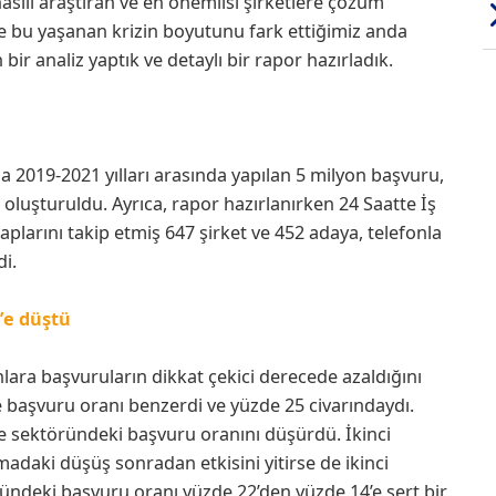
asılı araştıran ve en önemlisi şirketlere çözüm
e bu yaşanan krizin boyutunu fark ettiğimiz anda
ir analiz yaptık ve detaylı bir rapor hazırladık.
 2019-2021 yılları arasında yapılan 5 milyon başvuru,
k oluşturuldu. Ayrıca, rapor hazırlanırken 24 Saatte İş
arını takip etmiş 647 şirket ve 452 adaya, telefonla
di.
’e düştü
ara başvuruların dikkat çekici derecede azaldığını
başvuru oranı benzerdi ve yüzde 25 civarındaydı.
 sektöründeki başvuru oranını düşürdü. İkinci
adaki düşüş sonradan etkisini yitirse de ikinci
ündeki başvuru oranı yüzde 22’den yüzde 14’e sert bir