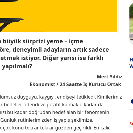
 büyük sürprizi yeme – içme
re, deneyimli adayların artık sadece
tmek istiyor. Diğer yarısı ise farklı
H
e yapılmalı?
W
Mert Yıldız
Ekonomist / 24 Saatte İş Kurucu Ortak
lumsuz duyguyu, kaygıyı, endişeyi tetikledi. Kimilerimiz
ğır bedeller ödendi ve pozitif kalmak o kadar da
ızı bu kadar doğrudan hedef alan bir fenomenin
 Günlük rutinlerimizden iş yapış şeklimize,
S
k çok konu tekrar tekrar gözden geçirildi. En kalıcı