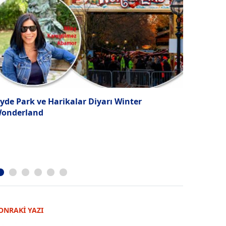
yde Park ve Harikalar Diyarı Winter
2022'de İK
onderland
temel tre
ONRAKİ YAZI