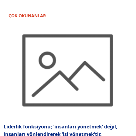
ÇOK OKUNANLAR
Liderlik fonksiyonu; ‘insanları yönetmek’ değil,
‘
insanları yönlendirerek ‘işi yönetmek’tir.
v