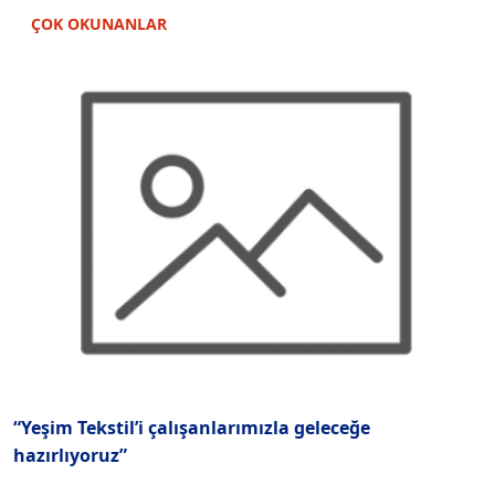
ÇOK OKUNANLAR
“Yeşim Tekstil’i çalışanlarımızla geleceğe
İ
hazırlıyoruz”
y