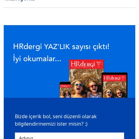
Bizde içerik bol, seni düzenli olarak
bilgilendirmemizi ister misin? :)