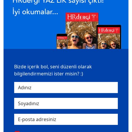
Bizde içerik bol, seni düzenli olarak
bilgilendirmemizi ister misin? :)