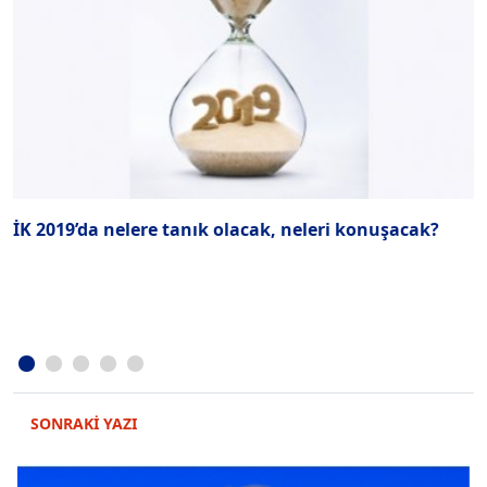
İK 2019’da nelere tanık olacak, neleri konuşacak?
K
D
SONRAKİ YAZI