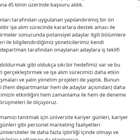
yana 45 binin üzerinde başvuru aldık.
nları tarafından uygulanan yapılandırılmış bir ön
ıldır işe alım sürecinde kararlara destek amacı ile
irmeler sonucunda potansiyel adaylar ilgili bölümlere
ri ile bilgilendirdiğimiz yöneticilerimiz kendi
 departman tarafından onaylanan adaylara iş teklifi
doldurmak gibi oldukça sıkı bir hedefimiz var ve bu
 gerçekleştirmek ve işe alım sürecimizi daha etkin
lışmaları ve yalın yönetim projeleri de yaptık. Bunun
mi (hem departmanlar hem de adaylar açısından) daha
sürecimizin etkinliğini hem zamanlama ile hem de deneme
rüşmeleri ile ölçüyoruz.
rmamızı tanıtmak için üniversite kariyer günleri, kariyer
günleri gibi personel marketing faaliyetleri
niversiteler ile daha fazla işbirliği içinde olmayı ve
imkânları sağlamayı da planlıyoruz.