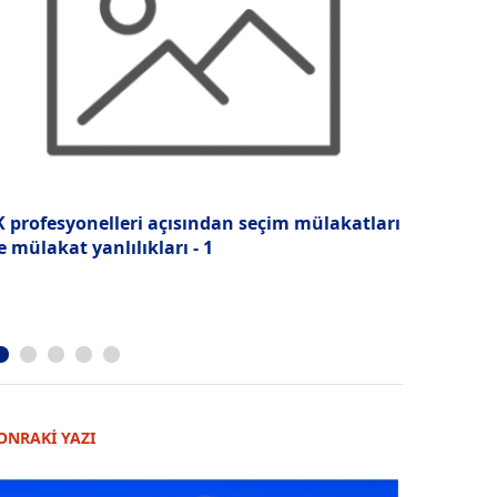
K profesyonelleri açısından seçim mülakatları
“Satın alı
e mülakat yanlılıkları - 1
keyiflenec
ONRAKİ YAZI