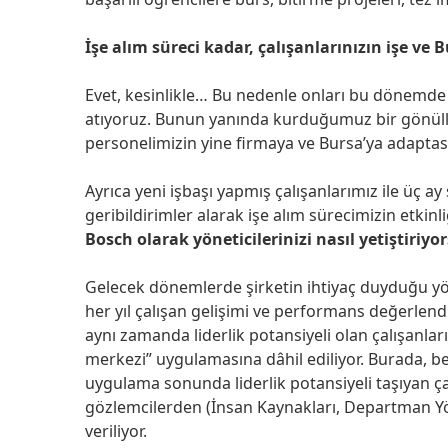
İşe alım süreci kadar, çalışanlarınızın işe v
Evet, kesinlikle… Bu nedenle onları bu dönemde 
atıyoruz. Bunun yanında kurduğumuz bir gönüllü
personelimizin yine firmaya ve Bursa’ya adapta
Ayrıca yeni işbaşı yapmış çalışanlarımız ile üç 
geribildirimler alarak işe alım sürecimizin etkinl
Bosch olarak yöneticilerinizi nasıl yetiştiriy
Gelecek dönemlerde şirketin ihtiyaç duyduğu yö
her yıl çalışan gelişimi ve performans değerlen
aynı zamanda liderlik potansiyeli olan çalışanlarım
merkezi” uygulamasına dâhil ediliyor. Burada, bel
uygulama sonunda liderlik potansiyeli taşıyan ç
gözlemcilerden (İnsan Kaynakları, Departman Yön
veriliyor.