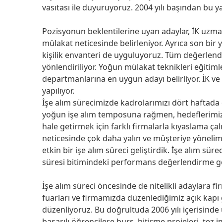
vasıtası ile duyuruyoruz. 2004 yılı başından bu 
Pozisyonun beklentilerine uyan adaylar, İK uzma
mülakat neticesinde belirleniyor. Ayrıca son bir y
kişilik envanteri de uyguluyoruz. Tüm değerlend
yönlendiriliyor. Yoğun mülakat teknikleri eğitimle
departmanlarına en uygun adayı belirliyor. İK ve
yapılıyor.
İşe alım sürecimizde kadrolarımızı dört haftada 
yoğun işe alım temposuna rağmen, hedeflerimizi
hale getirmek için farklı firmalarla kıyaslama ça
neticesinde çok daha yalın ve müşteriye yöneli
etkin bir işe alım süreci geliştirdik. İşe alım 
süresi bitimindeki performans değerlendirme gö
İşe alım süreci öncesinde de nitelikli adaylara fi
fuarları ve firmamızda düzenlediğimiz açık kapı 
düzenliyoruz. Bu doğrultuda 2006 yılı içerisinde ü
başarılı öğrencilere burs, bitirme projeleri, tez 