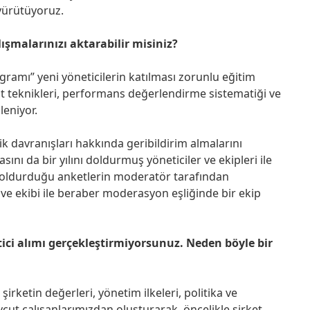
 yürütüyoruz.
ışmalarınızı aktarabilir misiniz?
gramı” yeni yöneticilerin katılması zorunlu eğitim
akat teknikleri, performans değerlendirme sistematiği ve
leniyor.
lik davranışları hakkında geribildirim almalarını
ını da bir yılını doldurmuş yöneticiler ve ekipleri ile
 doldurduğu anketlerin moderatör tarafından
 ve ekibi ile beraber moderasyon eşliğinde bir ekip
tici alımı gerçekleştirmiyorsunuz. Neden böyle bir
şirketin değerleri, yönetim ilkeleri, politika ve
evcut çalışanlarımızdan oluşturarak, öncelikle şirket