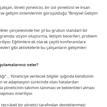
an, direkt yöneticisi, bir üst yöneticisi ve insan
i ve gelişim önlemlerinin görüşüldüğü “Bireysel Gelişim
ler çerçevesinde her yıl bu grubun standart bir
gramda; vizyon oluşturma, iletişim becerileri, problem
liyor. Eğitimlere ek olarak çeşitli konferanslara
vleri gibi aktivitelerle bu çalışanların gelişimleri
ulamalarınız neler?
”… Yöneticiye verilecek bilgiler ışığında kendisinin
yon ve adaptasyon sürecinde olası hatalardan
yöneticinin takımını tanıması ve beklentileri alması
 yapması öneriliyor.
da tecrübeli bir yönetici tarafından desteklenmesi