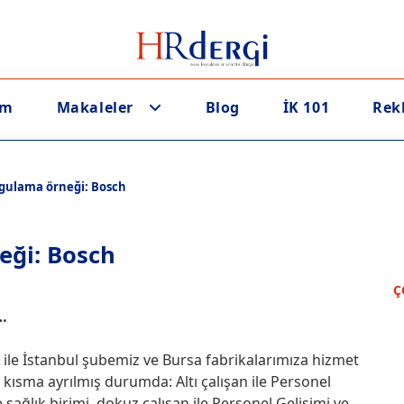
em
Makaleler
Blog
İK 101
Rek
ygulama örneği: Bosch
eği: Bosch
Ç
…
ı ile İstanbul şubemiz ve Bursa fabrikalarımıza hizmet
kısma ayrılmış durumda: Altı çalışan ile Personel
ile sağlık birimi, dokuz çalışan ile Personel Gelişimi ve