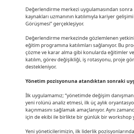
Değerlendirme merkezi uygulamasından sonra çalış
kaynakları uzmanının katılımıyla kariyer gelişim
Görüşmesi” gerçekleşiyor.
Değerlendirme merkezinde gözlemlenen yetkinlik
eğitim programına katılımları sağlanıyor. Bu pro
çözme ve karar alma gibi konularda eğitimler veri
katılım, görev değişikliği, iş rotasyonu, proje göre
destekleniyor.
Yönetim pozisyonuna atandıktan sonraki uyg
İlk uygulamamız; “yönetimde değişim danışmanlığı
yeni rolünü analiz etmesi, ilk üç aylık oryantas
kaçınmasını sağlamak amaçlanıyor. Aynı zamanda 
için de ekibi ile birlikte bir günlük bir workshop
Yeni yöneticilerimizin, ilk liderlik pozisyonların