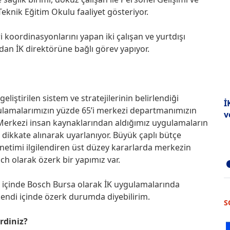
Teknik Eğitim Okulu faaliyet gösteriyor.
 koordinasyonlarını yapan iki çalışan ve yurtdışı
an İK direktörüne bağlı görev yapıyor.
liştirilen sistem ve stratejilerinin belirlendiği
İ
ulamalarımızın yüzde 65’i merkezi departmanımızın
v
Merkezi insan kaynaklarından aldığımız uygulamaların
ız dikkate alınarak uyarlanıyor. Büyük çaplı bütçe
netimi ilgilendiren üst düzey kararlarda merkezin
h olarak özerk bir yapımız var.
rı içinde Bosch Bursa olarak İK uygulamalarında
kendi içinde özerk durumda diyebilirim.
S
irdiniz?