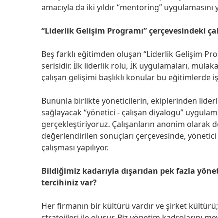
amacıyla da iki yıldır “mentoring” uygulamasını
“Liderlik Gelişim Programı” çerçevesindeki çal
Beş farklı eğitimden oluşan “Liderlik Gelişim Pro
serisidir. İlk liderlik rolü, İK uygulamaları, mül
çalışan gelişimi başlıklı konular bu eğitimlerde iş
Bununla birlikte yöneticilerin, ekiplerinden lider
sağlayacak “yönetici - çalışan diyalogu” uygulamas
gerçekleştiriyoruz. Çalışanların anonim olarak
değerlendirilen sonuçları çerçevesinde, yönetici
çalışması yapılıyor.
Bildiğimiz kadarıyla dışarıdan pek fazla yöne
tercihiniz var?
Her firmanın bir kültürü vardır ve şirket kültürü; 
stratejileri ile oluşur. Biz yönetim kadrolarını m