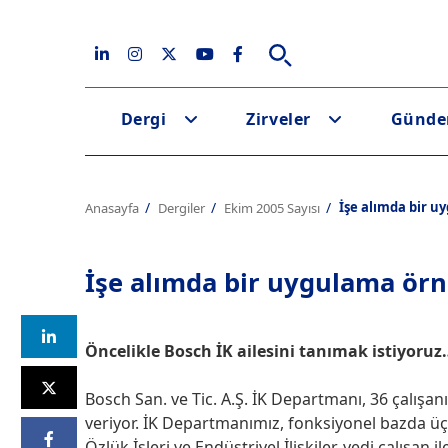
Dergi
Zirveler
Günd
İşe alımda bir u
Anasayfa
Dergiler
Ekim 2005 Sayısı
İşe alımda bir uygulama örn
Öncelikle Bosch İK ailesini tanımak istiyoruz
Bosch San. ve Tic. A.Ş. İK Departmanı, 36 çalışan
veriyor. İK Departmanımız, fonksiyonel bazda üç 
Özlük İşleri ve Endüstriyel İlişkiler, yedi çalışan 