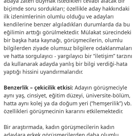
adaya zaten duymak istedikleri cevabı alacak bir
biçimde soru sordukları; özellikle aday hakkındaki
ilk izlenimlerinin olumlu olduğu ve adayları
kendilerine benzer algıladıkları durumlarda da bu
eğilimin arttığı görülmektedir. Mülakat sürecindeki
bir başka hata kaynağı, görüşmecilerin, olumlu
bilgilerden ziyade olumsuz bilgilere odaklanmaları
ve hatta sorgulayıcı - yargılayıcı bir “iletişim” tarzını
da kullanarak adayda yanlış bir bilgi verdiği-hata
yaptığı hissini uyandırmalarıdır.
Benzerlik – çekicilik etkisi:
Adayın görüşmeciyle
aynı yaş, cinsiyet, eğitim düzeyi, üniversite-bölüm,
hatta aynı kolej ya da doğum yeri (“hemşerilik”) vb.
özellikleri görüşmecinin kararını etkilemektedir.
Bir araştırmada, kadın görüşmecilerin kadın
adaylara erkek görüşmecilerden daha olumlu