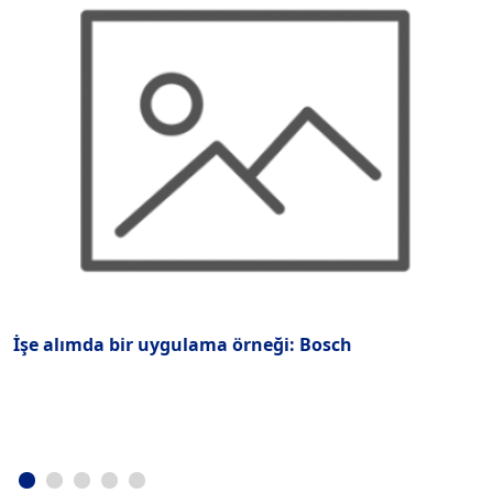
İşe alımda bir uygulama örneği: Bosch
“
k