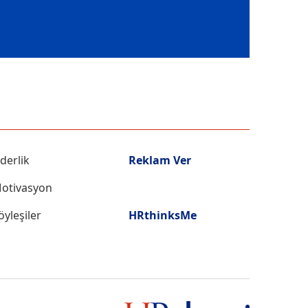
iderlik
Reklam Ver
otivasyon
öyleşiler
HRthinksMe