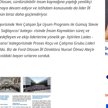
tosan, sürdürülebilir insan kaynağına yaptığı yenilikçi
amaya devam ediyor ve istihdam konusunda da lider İK
ün biraz daha güçlendiriyor.
kategorisinde Yeni Çalışan İşe Uyum Programı ile Gümüş Stevie
̈m Sağlayıcısı’ katego- risinde İnsan Kaynakları süreç ve
leyen ve ekip liderlerine yönelik ge- liştirilen Lades -
̧arısı’ kategorisinde Proses Koçu ve Çalışma Grubu Lideri
İ
ldü. Biz de Ford Otosan İK Direktörü Nursel Ölmez Ateş’e
h
 yoldaki başarı sırlarını sorduk.
S