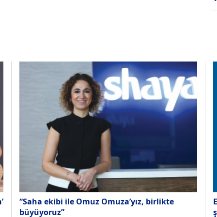
’
“Saha ekibi ile Omuz Omuza’yız, birlikte
E
büyüyoruz”
ş