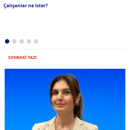
Çalışanlar ne ister?
“
y
SONRAKİ YAZI