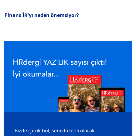
Finans İK'yı neden önemsiyor?
Bizde içerik bol, seni düzenli olarak