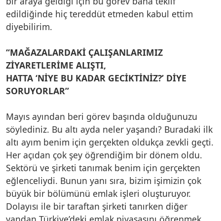
bir araya geldiği için bu görev bana teklif
edildiğinde hiç tereddüt etmeden kabul ettim
diyebilirim.
“MAĞAZALARDAKİ ÇALIŞANLARIMIZ
ZİYARETLERİME ALIŞTI,
HATTA ‘NİYE BU KADAR GECİKTİNİZ?’ DİYE
SORUYORLAR”
Mayıs ayından beri görev başında olduğunuzu
söylediniz. Bu altı ayda neler yaşandı? Buradaki ilk
altı ayım benim için gerçekten oldukça zevkli geçti.
Her açıdan çok şey öğrendiğim bir dönem oldu.
Sektörü ve şirketi tanımak benim için gerçekten
eğlenceliydi. Bunun yanı sıra, bizim işimizin çok
büyük bir bölümünü emlak işleri oluşturuyor.
Dolayısı ile bir taraftan şirketi tanırken diğer
yandan Türkiye’deki emlak piyasasını öğrenmek