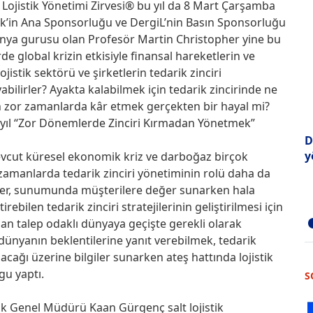
i Lojistik Yönetimi Zirvesi® bu yıl da 8 Mart Çarşamba
ik’in Ana Sponsorluğu ve DergiL’nin Basın Sponsorluğu
 dünya gurusu olan Profesör Martin Christopher yine bu
de global krizin etkisiyle finansal hareketlerin ve
istik sektörü ve şirketlerin tedarik zinciri
bilirler? Ayakta kalabilmek için tedarik zincirinde ne
i için zor zamanlarda kâr etmek gerçekten bir hayal mi?
bu yıl “Zor Dönemlerde Zinciri Kırmadan Yönetmek”
D
y
evcut küresel ekonomik kriz ve darboğaz birçok
lu zamanlarda tedarik zinciri yönetiminin rolü daha da
opher, sunumunda müşterilere değer sunarken hala
rebilen tedarik zinciri stratejilerinin geliştirilmesi için
ıdan talep odaklı dünyaya geçişte gerekli olarak
ünyanın beklentilerine yanıt verebilmek, tedarik
lacağı üzerine bilgiler sunarken ateş hattında lojistik
gu yaptı.
S
ik Genel Müdürü Kaan Gürgenç salt lojistik