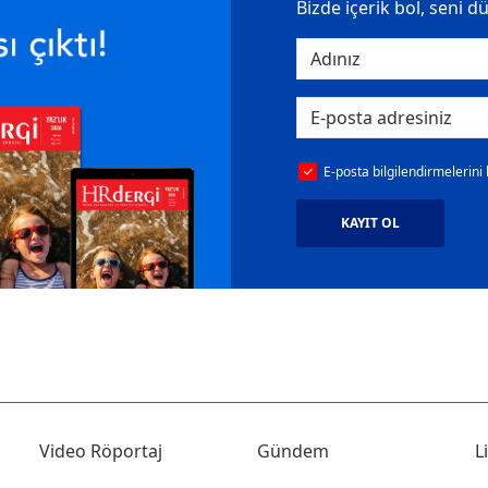
Bizde içerik bol, seni d
E-posta bilgilendirmelerini
KAYIT OL
Video Röportaj
Gündem
L