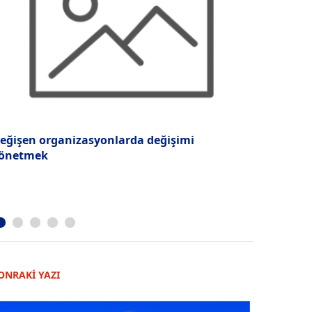
eğişen organizasyonlarda değişimi
Çalışanlar
önetmek
bulunmanı
ONRAKİ YAZI