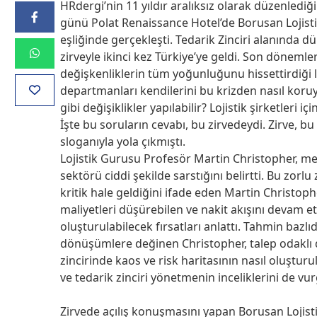
HRdergi’nin 11 yıldır aralıksız olarak düzenlediğ
günü Polat Renaissance Hotel’de Borusan Lojist
eşliğinde gerçekleşti. Tedarik Zinciri alanında
zirveyle ikinci kez Türkiye’ye geldi. Son dönemler
değişkenliklerin tüm yoğunluğunu hissettirdiği loj
departmanları kendilerini bu krizden nasıl koruya
gibi değişiklikler yapılabilir? Lojistik şirketler
İşte bu soruların cevabı, bu zirvedeydi. Zirve, 
sloganıyla yola çıkmıştı.
Lojistik Gurusu Profesör Martin Christopher, m
sektörü ciddi şekilde sarstığını belirtti. Bu zor
kritik hale geldiğini ifade eden Martin Christ
maliyetleri düşürebilen ve nakit akışını devam etti
oluşturulabilecek fırsatları anlattı. Tahmin bazl
dönüşümlere değinen Christopher, talep odaklı d
zincirinde kaos ve risk haritasının nasıl oluşturu
ve tedarik zinciri yönetmenin inceliklerini de vur
Zirvede açılış konuşmasını yapan Borusan Lojist