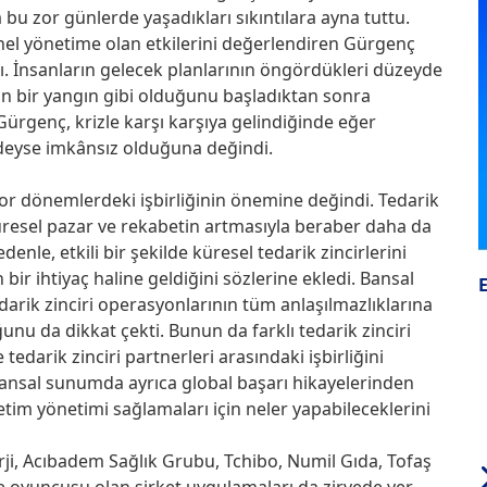
u zor günlerde yaşadıkları sıkıntılara ayna tuttu.
onel yönetime olan etkilerini değerlendiren Gürgenç
. İnsanların gelecek planlarının öngördükleri düzeyde
zin bir yangın gibi olduğunu başladıktan sonra
ürgenç, krizle karşı karşıya gelindiğinde eğer
deyse imkânsız olduğuna değindi.
or dönemlerdeki işbirliğinin önemine değindi. Tedarik
küresel pazar ve rekabetin artmasıyla beraber daha da
enle, etkili bir şekilde küresel tedarik zincirlerini
 bir ihtiyaç haline geldiğini sözlerine ekledi. Bansal
edarik zinciri operasyonlarının tüm anlaşılmazlıklarına
nu da dikkat çekti. Bunun da farklı tedarik zinciri
edarik zinciri partnerleri arasındaki işbirliğini
nsal sunumda ayrıca global başarı hikayelerinden
etim yönetimi sağlamaları için neler yapabileceklerini
rji, Acıbadem Sağlık Grubu, Tchibo, Numil Gıda, Tofaş
e oyuncusu olan şirket uygulamaları da zirvede yer