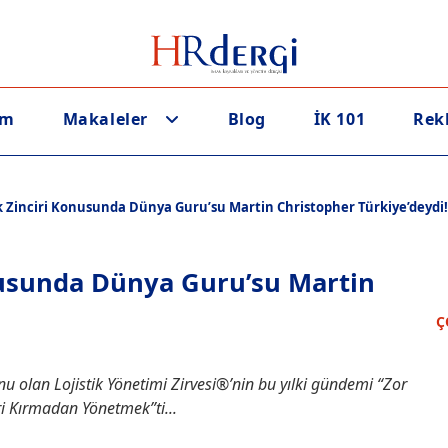
em
Makaleler
Blog
İK 101
Rek
ik Zinciri Konusunda Dünya Guru’su Martin Christopher Türkiye’deydi!
onusunda Dünya Guru’su Martin
Ç
nu olan Lojistik Yönetimi Zirvesi®’nin bu yılki gündemi “Zor
i Kırmadan Yönetmek”ti...