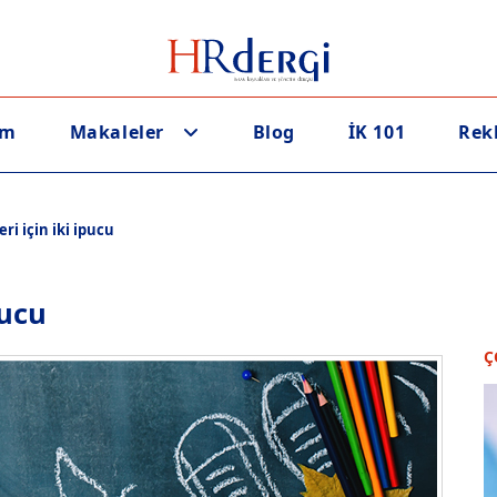
em
Makaleler
Blog
İK 101
Rek
ri için iki ipucu
pucu
Ç