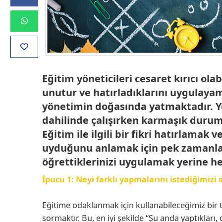
Eğitim yöneticileri cesaret kırıcı ola
unutur ve hatırladıklarını uygulaya
yönetimin doğasında yatmaktadır. Yö
dahilinde çalışırken karmaşık durumla
Eğitim ile ilgili bir fikri hatırlamak
uyduğunu anlamak için pek zamanları
öğrettiklerinizi uygulamak yerine he
İpucu 1: Neyi farklı yapmalarını istediğimizi
Eğitime odaklanmak için kullanabileceğimiz bir te
sormaktır. Bu, en iyi şekilde “Şu anda yaptıklar