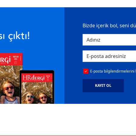
Bizde içerik bol, seni d
E-posta bilgilendirmelerini
KAYIT OL