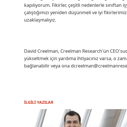
kapılıyorum. Fikirler, çeşitli nedenlerle sınıfta
çalıştığımızı yeniden düşünmeli ve iyi fikirlerim
uzaklaşmalıyız.
David Creelman, Creelman Research'ün CEO'sudur. 
yükseltmek için yardıma ihtiyacınız varsa, o za
bağlanabilir veya ona dcreelman@creelmanresea
İLGİLİ YAZILAR