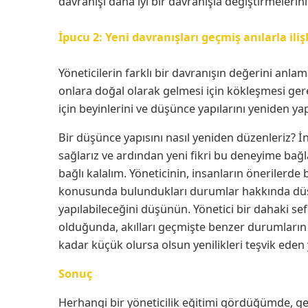
davranışı daha iyi bir davranışla değiştirmelerini
İpucu 2: Yeni davranışları geçmiş anılarla iliş
Yöneticilerin farklı bir davranışın değerini anlam
onlara doğal olarak gelmesi için kökleşmesi gere
için beyinlerini ve düşünce yapılarını yeniden y
Bir düşünce yapısını nasıl yeniden düzenleriz?
sağlarız ve ardından yeni fikri bu deneyime bağl
bağlı kalalım. Yöneticinin, insanların önerilerde 
konusunda bulundukları durumlar hakkında düşü
yapılabileceğini düşünün. Yönetici bir dahaki se
olduğunda, akılları geçmişte benzer durumların an
kadar küçük olursa olsun yenilikleri teşvik eden 
Sonuç
Herhangi bir yöneticilik eğitimi gördüğümde, gen