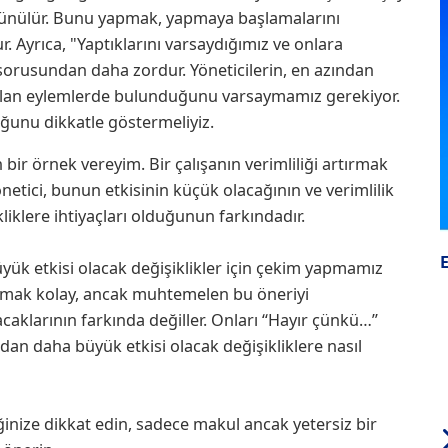
üşünülür. Bunu yapmak, yapmaya başlamalarını
r. Ayrıca, "Yaptıklarını varsaydığımız ve onlara
 sorusundan daha zordur. Yöneticilerin, en azından
 olan eylemlerde bulunduğunu varsaymamız gerekiyor.
uğunu dikkatle göstermeliyiz.
bir örnek vereyim. Bir çalışanın verimliliği artırmak
önetici, bunun etkisinin küçük olacağının ve verimlilik
iklere ihtiyaçları olduğunun farkındadır.
yük etkisi olacak değişiklikler için çekim yapmamız
lamak kolay, ancak muhtemelen bu öneriyi
aklarının farkında değiller. Onları “Hayır çünkü…”
n daha büyük etkisi olacak değişikliklere nasıl
inize dikkat edin, sadece makul ancak yetersiz bir