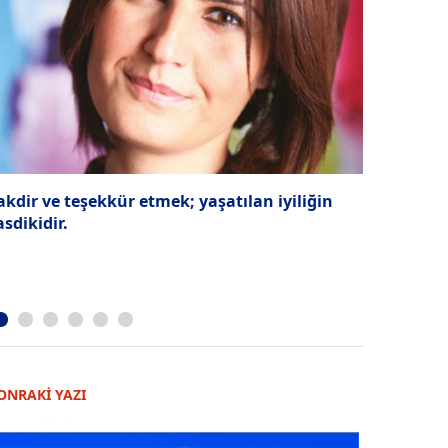
akdir ve teşekkür etmek; yaşatılan iyiliğin
New York v
asdikidir.
ONRAKİ YAZI