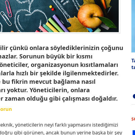
bilir çünkü onlara söylediklerinizin çoğunu
mazlar. Sorunun büyük bir kısmı
T
neticiler, organizasyonun kısıtlamaları
t
rla hızlı bir şekilde ilgilenmektedirler.
 ve bu fikrin mevcut bağlama nasıl
 yoktur. Yöneticilerin, onlara
r zaman olduğu gibi çalışması doğaldır.
 sorun
S
knik, yöneticilerin neyi farklı yapmasını istediğimizi
ı, doğru gibi görünen, ancak bunun yerine başka bir şey