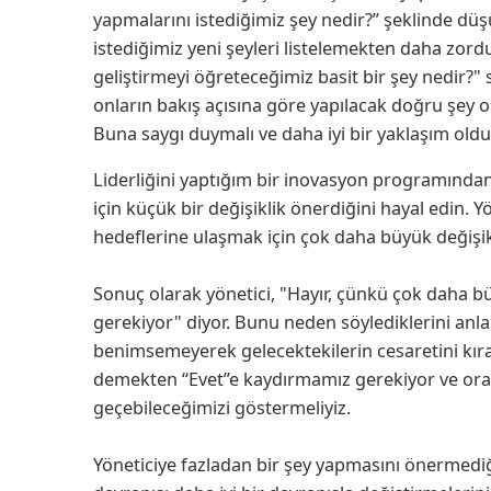
yapmalarını istediğimiz şey nedir?” şeklinde d
istediğimiz yeni şeyleri listelemekten daha zordu
geliştirmeyi öğreteceğimiz basit bir şey nedir?"
onların bakış açısına göre yapılacak doğru şey
Buna saygı duymalı ve daha iyi bir yaklaşım old
Liderliğini yaptığım bir inovasyon programından 
için küçük bir değişiklik önerdiğini hayal edin. Y
hedeflerine ulaşmak için çok daha büyük değişikl
Sonuç olarak yönetici, "Hayır, çünkü çok daha bü
gerekiyor" diyor. Bunu neden söylediklerini an
benimsemeyerek gelecektekilerin cesaretini kırac
demekten “Evet”e kaydırmamız gerekiyor ve orada
geçebileceğimizi göstermeliyiz.
Yöneticiye fazladan bir şey yapmasını önermediğ