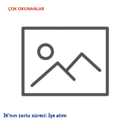
ÇOK OKUNANLAR
İK’nın zorlu süreci: İşe alım
T
K