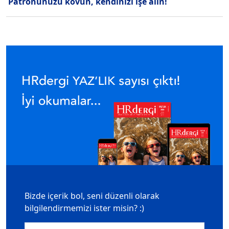
Patronunuzu kovun, kendinizi işe alın!
Bizde içerik bol, seni düzenli olarak
bilgilendirmemizi ister misin? :)