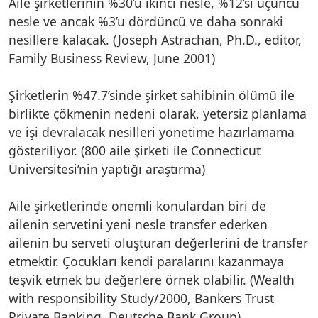
Aile şirketlerinin %30’u ikinci nesle, %12’si üçüncü
nesle ve ancak %3’u dördüncü ve daha sonraki
nesillere kalacak. (Joseph Astrachan, Ph.D., editor,
Family Business Review, June 2001)
Şirketlerin %47.7’sinde şirket sahibinin ölümü ile
birlikte çökmenin nedeni olarak, yetersiz planlama
ve işi devralacak nesilleri yönetime hazırlamama
gösteriliyor. (800 aile şirketi ile Connecticut
Üniversitesi’nin yaptığı araştırma)
Aile şirketlerinde önemli konulardan biri de
ailenin servetini yeni nesle transfer ederken
ailenin bu serveti oluşturan değerlerini de transfer
etmektir. Çocukları kendi paralarını kazanmaya
teşvik etmek bu değerlere örnek olabilir. (Wealth
with responsibility Study/2000, Bankers Trust
Private Banking, Deutsche Bank Group)