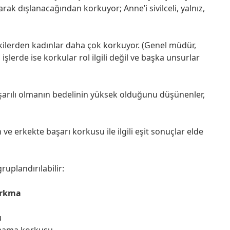
ak dışlanacağından korkuyor; Anne’i sivilceli, yalnız,
kilerden kadınlar daha çok korkuyor. (Genel müdür,
şlerde ise korkular rol ilgili değil ve başka unsurlar
şarılı olmanın bedelinin yüksek olduğunu düşünenler,
ve erkekte başarı korkusu ile ilgili eşit sonuçlar elde
uplandırılabilir:
orkma
u
yamama korkusu