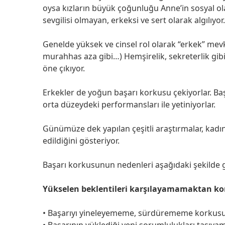
oysa kızların büyük çoğunluğu Anne’in sosyal olar
sevgilisi olmayan, erkeksi ve sert olarak algılıyor.
Genelde yüksek ve cinsel rol olarak “erkek” mev
murahhas aza gibi…) Hemşirelik, sekreterlik gibi i
öne çıkıyor.
Erkekler de yoğun başarı korkusu çekiyorlar. Ba
orta düzeydeki performansları ile yetiniyorlar.
Günümüze dek yapılan çeşitli araştırmalar, kadın 
edildiğini gösteriyor.
Başarı korkusunun nedenleri aşağıdaki şekilde gr
Yükselen beklentileri karşılayamamaktan k
• Başarıyı yineleyememe, sürdürememe korkus
• Başarının yüklediği yeni sorumlulukları taşı