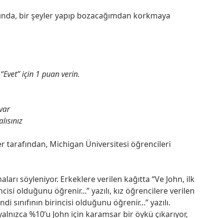
ğında, bir şeyler yapıp bozacağımdan korkmaya
“Evet” için 1 puan verin.
var
lısınız
r tarafından, Michigan Üniversitesi öğrencileri
arı söyleniyor. Erkeklere verilen kağıtta “Ve John, ilk
isi olduğunu öğrenir...” yazılı, kız öğrencilere verilen
di sınıfının birincisi olduğunu öğrenir...” yazılı.
lnızca %10’u John için karamsar bir öykü çıkarıyor,