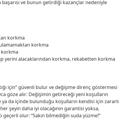
a başarısı ve bunun getirdiği kazançlar nedeniyle
ktan korkma
u bulamamaktan korkma
n korkma
ıkıp yerini alacaklarından korkma, rekabetten korkma
ığı için” güvenli bulur ve değişime direnç göstermesi
yca göze alır: Değişimin getireceği yeni koşulların
e ya da içinde bulunduğu koşulların kendisi için zararlı
er şeyin daha iyi olacağının garantisi yoksa,
ip geçerli olur: “Sakın bilmediğin suda yüzme!”