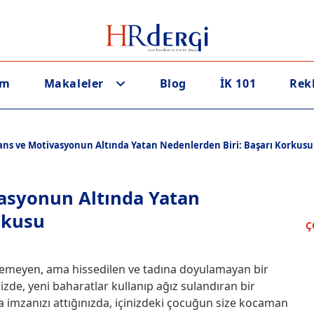
em
Makaleler
Blog
İK 101
Rek
ns ve Motivasyonun Altında Yatan Nedenlerden Biri: Başarı Korkusu
asyonun Altında Yatan
rkusu
Ç
ülemeyen, ama hissedilen ve tadına doyulamayan bir
zde, yeni baharatlar kullanıp ağız sulandıran bir
a imzanızı attığınızda, içinizdeki çocuğun size kocaman