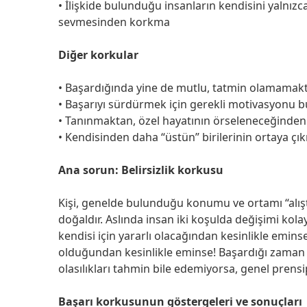
• İlişkide bulunduğu insanların kendisini yalnızc
sevmesinden korkma
Diğer korkular
• Başardığında yine de mutlu, tatmin olamama
• Başarıyı sürdürmek için gerekli motivasyon
• Tanınmaktan, özel hayatının örseleneceğinde
• Kendisinden daha “üstün” birilerinin ortaya ç
Ana sorun: Belirsizlik korkusu
Kişi, genelde bulunduğu konumu ve ortamı “alışt
doğaldır. Aslında insan iki koşulda değişimi kola
kendisi için yararlı olacağından kesinlikle emins
olduğundan kesinlikle eminse! Başardığı zaman h
olasılıkları tahmin bile edemiyorsa, genel prens
Başarı korkusunun göstergeleri ve sonuçları