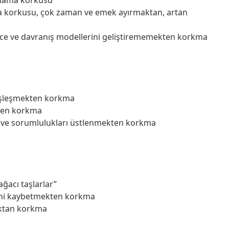
ma korkusu, çok zaman ve emek ayırmaktan, artan
ünce ve davranış modellerini geliştirememekten korkma
zdeşleşmekten korkma
kten korkma
ev ve sorumlulukları üstlenmekten korkma
ağacı taşlarlar”
erini kaybetmekten korkma
aktan korkma