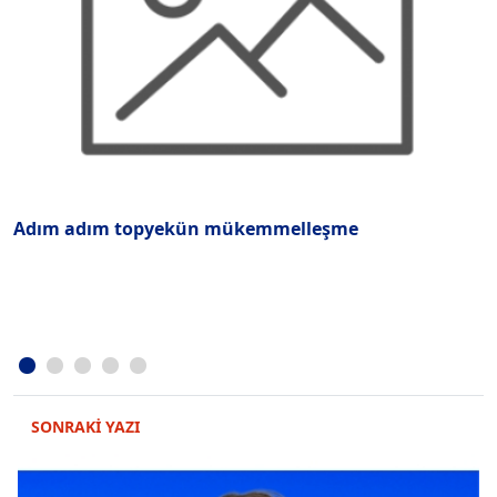
Adım adım topyekün mükemmelleşme
D
N
SONRAKİ YAZI